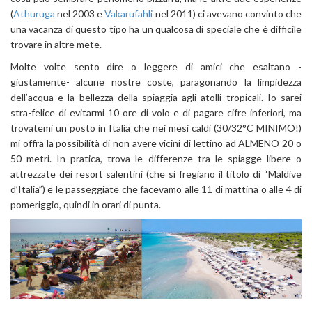
(
Athuruga
nel 2003 e
Vakarufahli
nel 2011) ci avevano convinto che
una vacanza di questo tipo ha un qualcosa di speciale che è difficile
trovare in altre mete.
Molte volte sento dire o leggere di amici che esaltano -
giustamente- alcune nostre coste, paragonando la limpidezza
dell’acqua e la bellezza della spiaggia agli atolli tropicali. Io sarei
stra-felice di evitarmi 10 ore di volo e di pagare cifre inferiori, ma
trovatemi un posto in Italia che nei mesi caldi (30/32°C MINIMO!)
mi offra la possibilità di non avere vicini di lettino ad ALMENO 20 o
50 metri. In pratica, trova le differenze tra le spiagge libere o
attrezzate dei resort salentini (che si fregiano il titolo di “Maldive
d’Italia”) e le passeggiate che facevamo alle 11 di mattina o alle 4 di
pomeriggio, quindi in orari di punta.