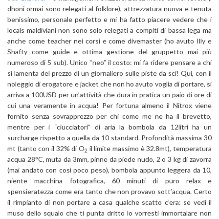
dhoni ormai sono relegati al folklore), attrezzatura nuova e tenuta
benissimo, personale perfetto e mi ha fatto piacere vedere che i
locals maldiviani non sono solo relegati a compiti di bassa lega ma
anche come teacher nei corsi e come divemaster (ho avuto Illy e
Shafty come guide e ottima gestione del gruppetto mai più
numeroso di 5 sub). Unico “neo” il costo: mi fa ridere pensare a chi
si lamenta del prezzo di un giornaliero sulle piste da sci! Qui, con il
noleggio di erogatore e jacket che non ho avuto voglia di portare, si
arriva a 100USD per un’attività che dura in pratica un paio di ore di
cui una veramente in acqua! Per fortuna almeno il Nitrox viene
fornito senza sovrapprezzo per chi come me ne ha il brevetto,
mentre per i “ciucciatori” di aria la bombola da 12litri ha un
surcharge rispetto a quella da 10 standard. Profondità massima 30
mt (tanto con il 32% di O
il limite massimo è 32.8mt), temperatura
2
acqua 28°C, muta da 3mm, pinne da piede nudo, 2 o 3 kg di zavorra
(mai andato con così poco peso), bombola appunto leggera da 10,
niente macchina fotografica, 60 minuti di puro relax e
spensieratezza come era tanto che non provavo sott’acqua. Certo
il rimpianto di non portare a casa qualche scatto c’era: se vedi il
muso dello squalo che ti punta dritto lo vorresti immortalare non