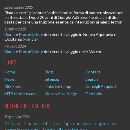
22 settembre 2025
Rimossi tutti gli annunci pubblicitari in forma di banner, skyscraper
e interstiziali. Dopo 20 anni di Google AdSense ho deciso di dire
basta per dare una fruizione esente da interruzioni ai miei 5 lettori.
13 luglio 2025
Diario
e
PhotoGallery
del recente viaggio in Nuova Aquitania e
Occitania (Francia)
9 giugno 2024
Diario
e
PhotoGallery
del recente viaggio nelle Marche
LINKS
Home
Blog
Contact
News
Sitemap
Search
RSS Feed
Links Exchange
Consigli Acquisti
MTB.rizzetto.com
Meteo Alto Adige
Geo Italy
ULTIMI POST DAL BLOG
10 gennaio 2026
AI Travel Planner definitivo: l’app che ho sviluppato per