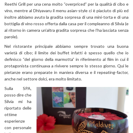
Reethi Grill per una cena molto “overpriced” per la qualità di cibo e
vino, mentre al Dhiyavaru il menu asian-style ci è piaciuto di più ed
inoltre abbiamo avuto la gradita sorpresa di una mini-torta e di una
bottiglia di vino rosso offerta dalla casa per il compleanno di Silvia (e
al ritorno in camera un’altra gradita sorpresa che l’ha lasciata senza
parole).
Nel ristorante principale abbiamo sempre trovato una buona
varietà di cibo; il limite dei buffet infatti è spesso quello che io
definisco “del giorno della marmotta” in riferimento al film in cui il
protagonista continuava a rivivere sempre lo stesso giorno. Qui le
pietanze erano preparate in maniera diversa e il repeating-factor,
anche nel settore dolci, era molto limitato.
Sulla SPA,
posso dire che
Silvia mi ha
riportato delle
ottime
esperienze
con personale