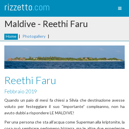
rizzetto
.com
Toggl
naviga
Maldive - Reethi Faru
Home
|
Photogallery
|
Reethi Faru
Febbraio 2019
Quando un paio di mesi fa chiesi a Silvia che destinazione avesse
voluto per festeggiare il suo “importante” compleanno, non ha
avuto dubbi a rispondere LE MALDIVE!
Per una persona che sta all’acqua come Superman alla kriptonite, la
cosa può sembrare perlomeno bizzarra, ma le altre due esperienze