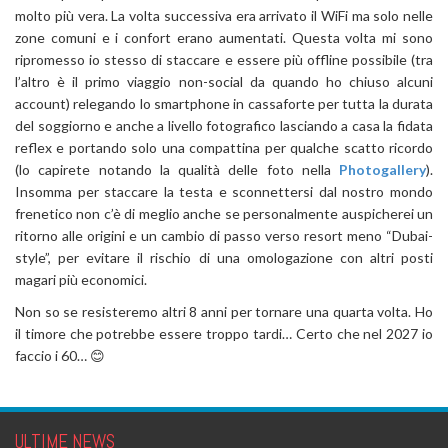
molto più vera. La volta successiva era arrivato il WiFi ma solo nelle
zone comuni e i confort erano aumentati. Questa volta mi sono
ripromesso io stesso di staccare e essere più offline possibile (tra
l’altro è il primo viaggio non-social da quando ho chiuso alcuni
account) relegando lo smartphone in cassaforte per tutta la durata
del soggiorno e anche a livello fotografico lasciando a casa la fidata
reflex e portando solo una compattina per qualche scatto ricordo
(lo capirete notando la qualità delle foto nella
Photogallery
).
Insomma per staccare la testa e sconnettersi dal nostro mondo
frenetico non c’è di meglio anche se personalmente auspicherei un
ritorno alle origini e un cambio di passo verso resort meno “Dubai-
style”, per evitare il rischio di una omologazione con altri posti
magari più economici.
Non so se resisteremo altri 8 anni per tornare una quarta volta. Ho
il timore che potrebbe essere troppo tardi… Certo che nel 2027 io
faccio i 60… 😊
ULTIME NEWS