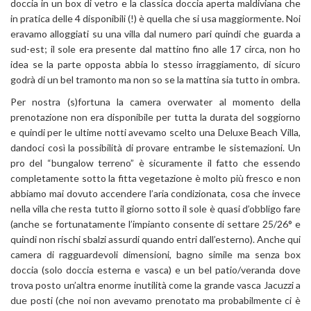
doccia in un box di vetro e la classica doccia aperta maldiviana che
in pratica delle 4 disponibili (!) è quella che si usa maggiormente. Noi
eravamo alloggiati su una villa dal numero pari quindi che guarda a
sud-est; il sole era presente dal mattino fino alle 17 circa, non ho
idea se la parte opposta abbia lo stesso irraggiamento, di sicuro
godrà di un bel tramonto ma non so se la mattina sia tutto in ombra.
Per nostra (s)fortuna la camera overwater al momento della
prenotazione non era disponibile per tutta la durata del soggiorno
e quindi per le ultime notti avevamo scelto una Deluxe Beach Villa,
dandoci così la possibilità di provare entrambe le sistemazioni. Un
pro del “bungalow terreno” è sicuramente il fatto che essendo
completamente sotto la fitta vegetazione è molto più fresco e non
abbiamo mai dovuto accendere l’aria condizionata, cosa che invece
nella villa che resta tutto il giorno sotto il sole è quasi d’obbligo fare
(anche se fortunatamente l’impianto consente di settare 25/26° e
quindi non rischi sbalzi assurdi quando entri dall’esterno). Anche qui
camera di ragguardevoli dimensioni, bagno simile ma senza box
doccia (solo doccia esterna e vasca) e un bel patio/veranda dove
trova posto un’altra enorme inutilità come la grande vasca Jacuzzi a
due posti (che noi non avevamo prenotato ma probabilmente ci è