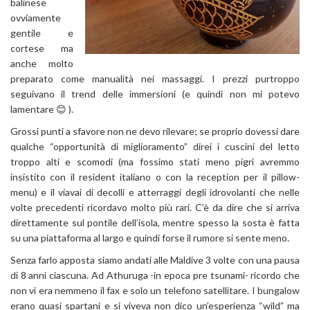
balinese
ovviamente
gentile e
cortese ma
anche molto
preparato come manualità nei massaggi. I prezzi purtroppo
seguivano il trend delle immersioni (e quindi non mi potevo
lamentare 😊 ).
Grossi punti a sfavore non ne devo rilevare; se proprio dovessi dare
qualche “opportunità di miglioramento” direi i cuscini del letto
troppo alti e scomodi (ma fossimo stati meno pigri avremmo
insistito con il resident italiano o con la reception per il pillow-
menu) e il viavai di decolli e atterraggi degli idrovolanti che nelle
volte precedenti ricordavo molto più rari. C’è da dire che si arriva
direttamente sul pontile dell’isola, mentre spesso la sosta è fatta
su una piattaforma al largo e quindi forse il rumore si sente meno.
Senza farlo apposta siamo andati alle Maldive 3 volte con una pausa
di 8 anni ciascuna. Ad Athuruga -in epoca pre tsunami- ricordo che
non vi era nemmeno il fax e solo un telefono satellitare. I bungalow
erano quasi spartani e si viveva non dico un’esperienza “wild” ma