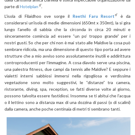
parte di
Hotelplan
.
L’isola di Filaidhoo ove sorge il
Reethi Faru Resort
è da
considerarsi un’isola di medie dimensioni (650mt x 350mt), la si gira
lungo l’anello di sabbia che la circonda in circa 20 minuti e
sinceramente comincia ad essere “un po’ troppo grande” per i
nostri gusti. So che per chi non è mai stato alle Maldive la cosa può
sembrare ridicola, ma una dimensione di questo tipo porta ad avere
strutture che a mio avviso sono assolutamente inutili e addirittura
controproducenti per l’immagine. A cosa diavolo serve una piscina,
una palestra fitness, due campi da tennis alle Maldive? E seppure i
vialetti interni sabbiosi immersi nella rigogliosa e verdissima
vegetazione sono molto suggestivi, le “distanze” tra camera,
ristorante, diving, spa, reception, se fatti diverse volte al giorno,
possono talvolta essere fastidiosi. Insomma se ti abitui che l’acqua
o il lettino sono a distanza max di una dozzina di passi (o di scalini)
dalla camera, anche poche centinaia di metri ti sembrano tanti.