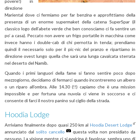
povere!) in
direzione
Mariental dove ci fermiamo per far benzina e approfittiamo della
presenza di un enorme supermaket della catena SuperSpar (il
classico logo dell’abete verde che ben conosciamo ci fa sentire un
po’ a casa). Peccato non avere un frigo portatile in macchina come
invece hanno i double-cab di chi pernotta in tenda; prendiamo
quindi il necessario solo per il pic-nic del pranzo e ripartiamo in
direzione ovest lungo quella che sarà una lunga cavalcata sterrata
nel deserto del Namib.
Quando i primi languori della fame si fanno sentire poco dopo
mezzogiorno, decidiamo di fermarci quando incontreremo un albero
o un riparo all’ombra. Alle 14.30 (!!) capiamo che è una mission
impossible e per fortuna una nuvola ci viene in soccorso e ci
consente di farci il nostro panino sul ciglio della strada.
Hoodia Lodge
Arriviamo finalmente dopo quasi 250 km al
Hoodia Desert Lodge
annunciato dal
solito cancello
questa volta non presidiato da
nessuno. La visione mentre ci si avvicina è favolosa: sembra uno di