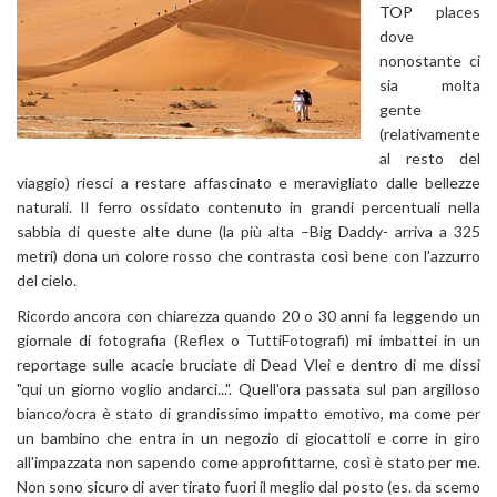
TOP places
dove
nonostante ci
sia molta
gente
(relativamente
al resto del
viaggio) riesci a restare affascinato e meravigliato dalle bellezze
naturali. Il ferro ossidato contenuto in grandi percentuali nella
sabbia di queste alte dune (la più alta –Big Daddy- arriva a 325
metri) dona un colore rosso che contrasta così bene con l’azzurro
del cielo.
Ricordo ancora con chiarezza quando 20 o 30 anni fa leggendo un
giornale di fotografia (Reflex o TuttiFotografi) mi imbattei in un
reportage sulle acacie bruciate di Dead Vlei e dentro di me dissi
"qui un giorno voglio andarci...". Quell'ora passata sul pan argilloso
bianco/ocra è stato di grandissimo impatto emotivo, ma come per
un bambino che entra in un negozio di giocattoli e corre in giro
all'impazzata non sapendo come approfittarne, così è stato per me.
Non sono sicuro di aver tirato fuori il meglio dal posto (es. da scemo