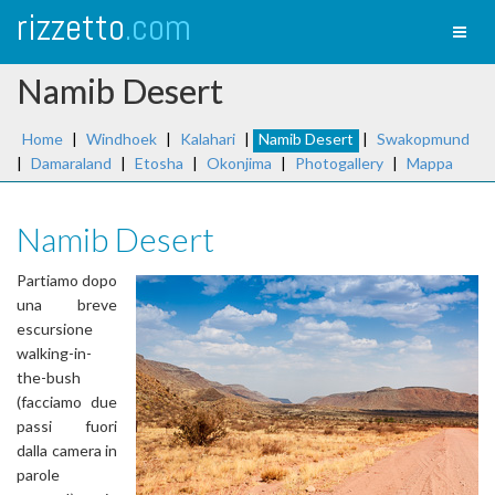
rizzetto
.com
Toggl
naviga
Namib Desert
Home
|
Windhoek
|
Kalahari
|
Namib Desert
|
Swakopmund
|
Damaraland
|
Etosha
|
Okonjima
|
Photogallery
|
Mappa
Namib Desert
Partiamo dopo
una breve
escursione
walking-in-
the-bush
(facciamo due
passi fuori
dalla camera in
parole