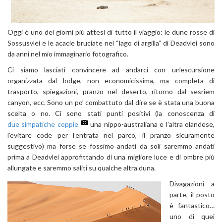
Oggi è uno dei giorni più attesi di tutto il viaggio: le dune rosse di
Sossusvlei e le acacie bruciate nel “lago di argilla” di Deadvlei sono
da anni nel mio immaginario fotografico.
Ci siamo lasciati convincere ad andarci con un’escursione
organizzata dal lodge, non economicissima, ma completa di
trasporto, spiegazioni, pranzo nel deserto, ritorno dal sesriem
canyon, ecc. Sono un po’ combattuto dal dire se è stata una buona
scelta o no. Ci sono stati punti positivi (la conoscenza di
due simpatiche coppie
una nippo-australiana e l'altra olandese,
l’evitare code per l’entrata nel parco, il pranzo sicuramente
suggestivo) ma forse se fossimo andati da soli saremmo andati
prima a Deadvlei approfittando di una migliore luce e di ombre più
allungate e saremmo saliti su qualche altra duna.
Divagazioni a
parte, il posto
è fantastico…
uno di quei