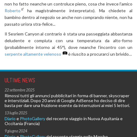
non ho fatto neanche un controluce pieno, cosa che invece l'amico
Roberto
ha magistralmente interpretato). Ma chiedete al
bambino dentro al negozio se anche non comprando niente, non ha
passato un'ora stra-felice...
Il Sesriem Canyon al contrario è stata una passeggiata abbastanza
deludente e compiuta con una temperatura da alto-forno
(probabilmente intorno ai 45°), dove neanche l’incontro con un
serpente altamente velenoso
è riuscito a procurarci un brivido…
ULTIME NEWS
22 settembre 2025
Rimossi tutti gli annunci pubblicitari in forma di banner, skyscraper
e interstiziali. Dopo 20 anni di Google AdSense ho deciso di dire
basta per dare una fruizione esente da interruzioni ai miei 5 lettori.
13 luglio 2025
Diario
e
PhotoGallery
del recente viaggio in Nuova Aquitania e
Occitania (Francia)
9 giugno 2024
Diario
e
PhotoGallery
del recente viaggio nelle Marche