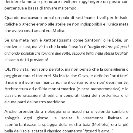
decidere la meta e prenotare i voli per raggiungere un posto con
percentuale bassa di trovare maltempo.
Quando mancavano ormai un paio di settimane, i voli per le isole
italiche o greche erano alle stelle se non indisponibili e l'unica meta
che aveva costi umani era
Malta
.
Se una meta non è gettonatissima come Santorini o le Eolie, un
motivo ci sarà, ma visto che la mia filosofia è "
meglio visitare più posti
al mondo possibili che tornare due volte, seppure bella, nella stessa località
"
ci siamo detti proviamo!
Ok, l'ho vista, non sono pentito, ma non penso che la consiglierei o
peggio ancora ci tornerei. Sia Malta che Gozo, le definirei "bruttine".
Il mare e il sole non mancano, ma il contorno è un po' deprimente.
Architettura ed edilizia monotematica (e ocra-monocromatica) e le
classiche situazioni di edifici incompiuti tipici del nord-africa o di
alcune parti del nostro meridione.
Anche prendendo a noleggio una macchina e volendo cambiare
spiaggia ogni giorno, la scelta è veramente limitata e
sconfortante...se la spiaggia della nostra baia (Mellieha) era la più
bella dell’isola, scatta il classico commento "
figurati le altre...
"