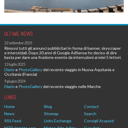
ULTIME NEWS
22 settembre 2025
Rimossi tutti gli annunci pubblicitari in forma di banner, skyscraper
e interstiziali. Dopo 20 anni di Google AdSense ho deciso di dire
basta per dare una fruizione esente da interruzioni ai miei 5 lettori.
13 luglio 2025
Diario
e
PhotoGallery
del recente viaggio in Nuova Aquitania e
Occitania (Francia)
9 giugno 2024
Diario
e
PhotoGallery
del recente viaggio nelle Marche
LINKS
Home
Blog
Contact
News
Sitemap
Search
RSS Feed
Links Exchange
Consigli Acquisti
MTB.rizzetto.com
Meteo Alto Adige
Geo Italy