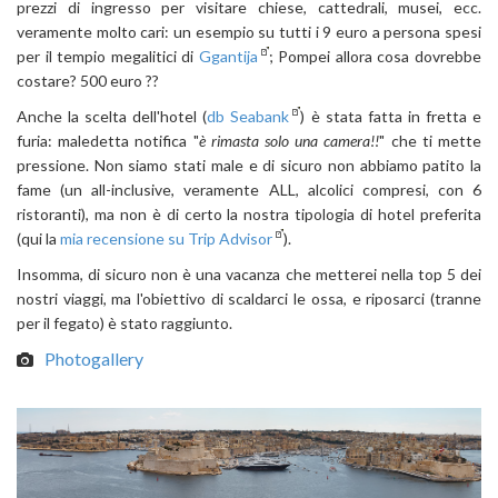
prezzi di ingresso per visitare chiese, cattedrali, musei, ecc.
veramente molto cari: un esempio su tutti i 9 euro a persona spesi
per il tempio megalitici di
Ggantija
; Pompei allora cosa dovrebbe
costare? 500 euro ??
Anche la scelta dell'hotel (
db Seabank
) è stata fatta in fretta e
furia: maledetta notifica "
è rimasta solo una camera!!
" che ti mette
pressione. Non siamo stati male e di sicuro non abbiamo patito la
fame (un all-inclusive, veramente ALL, alcolici compresi, con 6
ristoranti), ma non è di certo la nostra tipologia di hotel preferita
(qui la
mia recensione su Trip Advisor
).
Insomma, di sicuro non è una vacanza che metterei nella top 5 dei
nostri viaggi, ma l'obiettivo di scaldarci le ossa, e riposarci (tranne
per il fegato) è stato raggiunto.
Photogallery