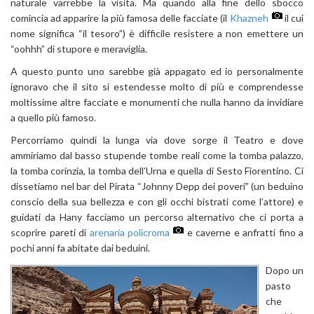
naturale varrebbe la visita. Ma quando alla fine dello sbocco
comincia ad apparire la più famosa delle facciate (il
Khazneh
il cui
nome significa “il tesoro”) è difficile resistere a non emettere un
“oohhh” di stupore e meraviglia.
A questo punto uno sarebbe già appagato ed io personalmente
ignoravo che il sito si estendesse molto di più e comprendesse
moltissime altre facciate e monumenti che nulla hanno da invidiare
a quello più famoso.
Percorriamo quindi la lunga via dove sorge il Teatro e dove
ammiriamo dal basso stupende tombe reali come la tomba palazzo,
la tomba corinzia, la tomba dell’Urna e quella di Sesto Fiorentino. Ci
dissetiamo nel bar del Pirata “Johnny Depp dei poveri” (un beduino
conscio della sua bellezza e con gli occhi bistrati come l’attore) e
guidati da Hany facciamo un percorso alternativo che ci porta a
scoprire pareti di
arenaria policroma
e caverne e anfratti fino a
pochi anni fa abitate dai beduini.
Dopo un
pasto
che