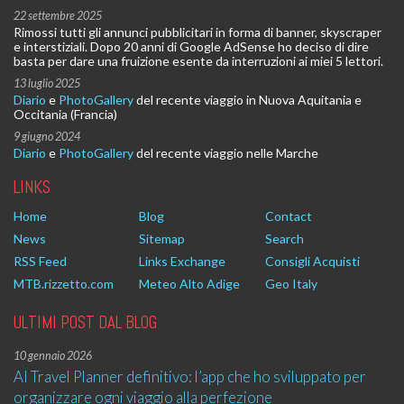
22 settembre 2025
Rimossi tutti gli annunci pubblicitari in forma di banner, skyscraper
e interstiziali. Dopo 20 anni di Google AdSense ho deciso di dire
basta per dare una fruizione esente da interruzioni ai miei 5 lettori.
13 luglio 2025
Diario
e
PhotoGallery
del recente viaggio in Nuova Aquitania e
Occitania (Francia)
9 giugno 2024
Diario
e
PhotoGallery
del recente viaggio nelle Marche
LINKS
Home
Blog
Contact
News
Sitemap
Search
RSS Feed
Links Exchange
Consigli Acquisti
MTB.rizzetto.com
Meteo Alto Adige
Geo Italy
ULTIMI POST DAL BLOG
10 gennaio 2026
AI Travel Planner definitivo: l’app che ho sviluppato per
organizzare ogni viaggio alla perfezione