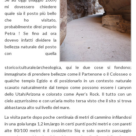
mi dovessero chiedere
quale sia il posto più bello
che ho visitato,
probabilmente direi proprio
Petra ! Se fino ad ora
dovevo infatti dividere la
bellezza naturale del posto
con quella
storico/culturale/archeologica, qui le due cose si fondono;
immaginate di prendere bellezze come il Partenone o il Colosseo o
qualche tempio Egizio e di posizionarlo in un contesto naturale
scavato naturalmente dal tempo come possono essere i canyon
dello Utah/Arizona e colorato come Ayer’s Rock. Il tutto con un
cielo azzurrissimo e con un’aria molto tersa visto che il sito si trova
abbastanza alto sul livello del mare.
La visita parte dopo poche centinaia di metri di cammino infilandosi
in una gola lunga 1,2 km,largo in certi punti pochi metri e con pareti
alte 80/100 metri: è il cosiddetto Siq e solo questo passaggio