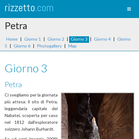
rizzetto
.com
Toggl
naviga
Petra
Home
|
Giorno 1
|
Giorno 2
|
Giorno 3
|
Giorno 4
|
Giorno
5
|
Giorno 6
|
Photogallery
|
Map
Giorno 3
Petra
Ci svegliamo per la giornata
più attesa: il sito di Petra,
leggendaria capitale dei
Nabatei, scoperta per caso
nel 1812 dall’esploratore
svizzero Johann Burhardt.
Se ad oggi (maggio 2009)