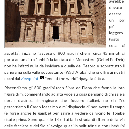
avrebbe
dovuto
essere
un po’
più
leggero
(visto
cosa ci
aspetta), iniziamo l’ascesa di 800 gradini che in circa 45 minuti ci
porta ad un altro “ohhh”: la facciata del Monastero (Gebel Ed-Deir)
non ha infatti nulla da invidiare a quella del Tesoro e soprattutto il
panorama sulla valle sottostante (Wadi Araba) che si offre ai nostri
occhi dal
viewpoint
“end of the world” ripaga la fatica.
Riscendiamo gli 800 gradini (con Silvia ed Elena che fanno la loro
figura di m. commentando ad alta voce su cosa pensano di chi sale a
dorso d’asino... immaginare che fossero italiani, no eh ??),
percorriamo il Cardo Massimo e mi dispiaccio di non avere il tempo
(e forse anche le gambe) per salire a vedere da vicino le Tombe
citate prima. Sono quasi le 18 e tutta la strada di ritorno della via
delle facciate e del Siq si svolge quasi in solitudine e con i beduini