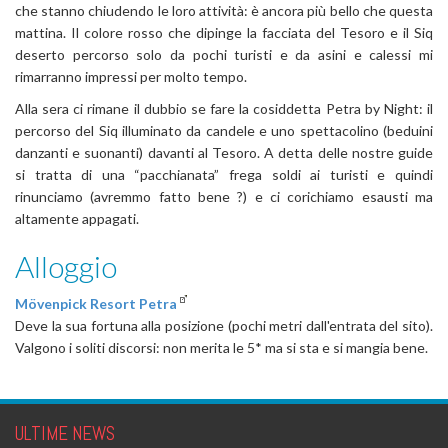
che stanno chiudendo le loro attività: è ancora più bello che questa
mattina. Il colore rosso che dipinge la facciata del Tesoro e il Siq
deserto percorso solo da pochi turisti e da asini e calessi mi
rimarranno impressi per molto tempo.
Alla sera ci rimane il dubbio se fare la cosiddetta Petra by Night: il
percorso del Siq illuminato da candele e uno spettacolino (beduini
danzanti e suonanti) davanti al Tesoro. A detta delle nostre guide
si tratta di una “pacchianata” frega soldi ai turisti e quindi
rinunciamo (avremmo fatto bene ?) e ci corichiamo esausti ma
altamente appagati.
Alloggio
Mövenpick Resort Petra
Deve la sua fortuna alla posizione (pochi metri dall'entrata del sito).
Valgono i soliti discorsi: non merita le 5* ma si sta e si mangia bene.
ULTIME NEWS