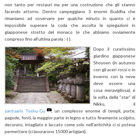
non tanto per restauri ma per una costruzione che gli stanno
facendo attorno. Dentro campeggiano 3 enormi Buddha che
rimaniamo ad osservare per qualche minuto in quanto ci è
impossibile superare la coda che ascolta le spiegazioni in
giapponese stretto del monaco (e che abbiamo ovviamente
compreso fino all’ultima parola :-) ).
Dopo il curatissimo
giardino giapponese
Shoyoen (in autunno
con gli aceri rossi o in
inverno con la neve
deve essere una
cosa meravigliosa), è
la volta della “star” di
Nikko, il
santuario Toshu-Gu
, un complesso enorme di templi, porte,
pagode, fonti, la maggior parte in legno e tutto finemente scolpito,
decorato, intagliato e laccato come solo nell’antichità ci si poteva
permettere (ci lavorarono 15000 artigiani).