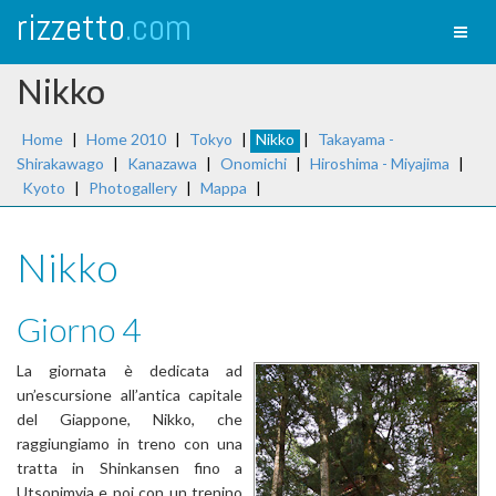
rizzetto
.com
Toggl
naviga
Nikko
Home
|
Home 2010
|
Tokyo
|
Nikko
|
Takayama -
Shirakawago
|
Kanazawa
|
Onomichi
|
Hiroshima - Miyajima
|
Kyoto
|
Photogallery
|
Mappa
|
Nikko
Giorno 4
La giornata è dedicata ad
un’escursione all’antica capitale
del Giappone, Nikko, che
raggiungiamo in treno con una
tratta in Shinkansen fino a
Utsonimyia e poi con un trenino