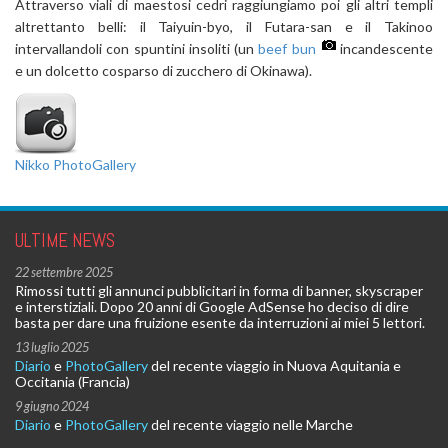
Attraverso viali di maestosi cedri raggiungiamo poi gli altri templi
altrettanto belli: il Taiyuin-byo, il Futara-san e il Takinoo
intervallandoli con spuntini insoliti (un
beef bun
incandescente
e un dolcetto cosparso di zucchero di Okinawa).
Nikko PhotoGallery
ULTIME NEWS
22 settembre 2025
Rimossi tutti gli annunci pubblicitari in forma di banner, skyscraper
e interstiziali. Dopo 20 anni di Google AdSense ho deciso di dire
basta per dare una fruizione esente da interruzioni ai miei 5 lettori.
13 luglio 2025
Diario
e
PhotoGallery
del recente viaggio in Nuova Aquitania e
Occitania (Francia)
9 giugno 2024
Diario
e
PhotoGallery
del recente viaggio nelle Marche