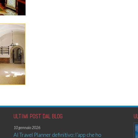
ULTIMI POST DAL BLOG
U
10 gennaio 2026
AI Travel Planner definitivo: l’app che ho