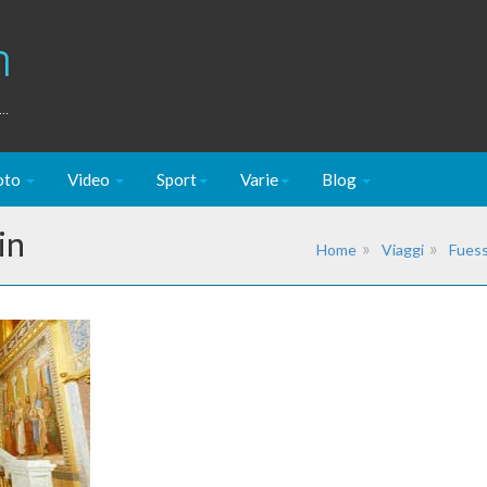
m
..
oto
Video
Sport
Varie
Blog
in
Home
Viaggi
Fuess