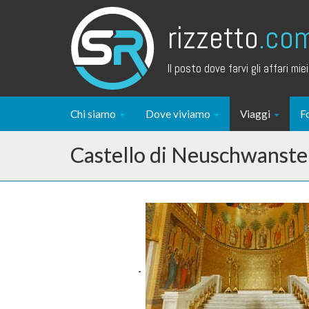
rizzetto
.co
Il posto dove farvi gli affari miei.
Chi siamo
Dove viviamo
Viaggi
F
Castello di Neuschwanste