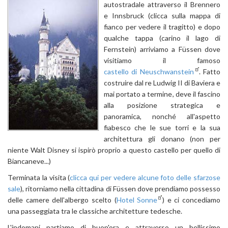
autostradale attraverso il Brennero
e Innsbruck (clicca sulla mappa di
fianco per vedere il tragitto) e dopo
qualche tappa (carino il lago di
Fernstein) arriviamo a Füssen dove
visitiamo il famoso
castello di Neuschwanstein
. Fatto
costruire dal re Ludwig II di Baviera e
mai portato a termine, deve il fascino
alla posizione strategica e
panoramica, nonché all'aspetto
fiabesco che le sue torri e la sua
architettura gli donano (non per
niente Walt Disney si ispirò proprio a questo castello per quello di
Biancaneve...)
Terminata la visita (
clicca qui per vedere alcune foto delle sfarzose
sale
), ritorniamo nella cittadina di Füssen dove prendiamo possesso
delle camere dell'albergo scelto (
Hotel Sonne
) e ci concediamo
una passeggiata tra le classiche architetture tedesche.
L'indomani partiamo di buon'ora e attraverso un bellissimo