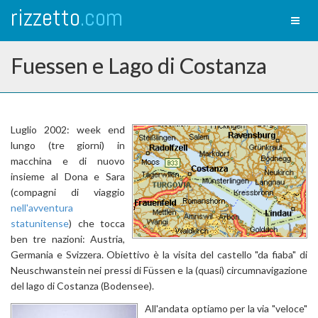
rizzetto
.com
Toggl
naviga
Fuessen e Lago di Costanza
Luglio 2002: week end
lungo (tre giorni) in
macchina e di nuovo
insieme al Dona e Sara
(compagni di viaggio
nell'avventura
statunitense
) che tocca
ben tre nazioni: Austria,
Germania e Svizzera. Obiettivo è la visita del castello "da fiaba" di
Neuschwanstein nei pressi di Füssen e la (quasi) circumnavigazione
del lago di Costanza (Bodensee).
All'andata optiamo per la via "veloce"