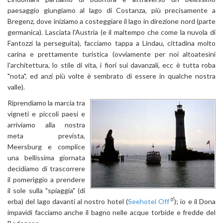
paesaggio giungiamo al lago di Costanza, più precisamente a
Bregenz, dove iniziamo a costeggiare il lago in direzione nord (parte
germanica). Lasciata l'Austria (e il maltempo che come la nuvola di
Fantozzi la perseguita), facciamo tappa a Lindau, cittadina molto
carina e prettamente turistica (ovviamente per noi altoatesini
l'architettura, lo stile di vita, i fiori sui davanzali, ecc è tutta roba
"nota", ed anzi più volte è sembrato di essere in qualche nostra
valle).
Riprendiamo la marcia tra
vigneti e piccoli paesi e
arriviamo alla nostra
meta prevista,
Meersburg e complice
una bellissima giornata
decidiamo di trascorrere
il pomeriggio a prendere
il sole sulla "spiaggia" (di
erba) del lago davanti al nostro hotel (
Seehotel Off
); io e il Dona
impavidi facciamo anche il bagno nelle acque torbide e fredde del