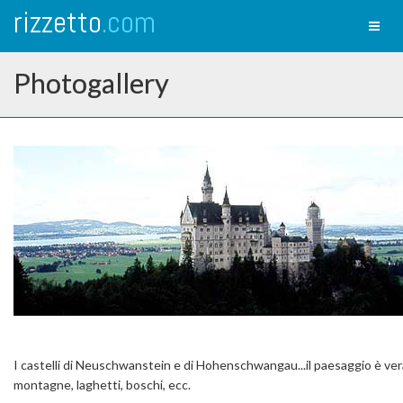
rizzetto
.com
Toggl
naviga
Photogallery
I castelli di Neuschwanstein e di Hohenschwangau...il paesaggio è ve
montagne, laghetti, boschi, ecc.