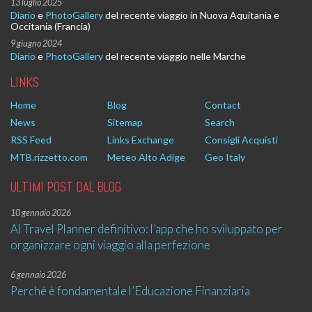
13 luglio 2025
Diario
e
PhotoGallery
del recente viaggio in Nuova Aquitania e
Occitania (Francia)
9 giugno 2024
Diario
e
PhotoGallery
del recente viaggio nelle Marche
LINKS
Home
Blog
Contact
News
Sitemap
Search
RSS Feed
Links Exchange
Consigli Acquisti
MTB.rizzetto.com
Meteo Alto Adige
Geo Italy
ULTIMI POST DAL BLOG
10 gennaio 2026
AI Travel Planner definitivo: l’app che ho sviluppato per
organizzare ogni viaggio alla perfezione
6 gennaio 2026
Perché è fondamentale l’Educazione Finanziaria