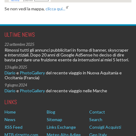
Se non vedi la mappa,
clicca qui...
ULTIME NEWS
22 settembre 2025
Rimossi tutti gli annunci pubblicitari in forma di banner, skyscraper
e interstiziali. Dopo 20 anni di Google AdSense ho deciso di dire
basta per dare una fruizione esente da interruzioni ai miei 5 lettori.
13 luglio 2025
Diario
e
PhotoGallery
del recente viaggio in Nuova Aquitania e
Occitania (Francia)
9 giugno 2024
Diario
e
PhotoGallery
del recente viaggio nelle Marche
LINKS
Home
Blog
Contact
News
Sitemap
Search
RSS Feed
Links Exchange
Consigli Acquisti
MTB.rizzetto.com
Meteo Alto Adige
Geo Italy