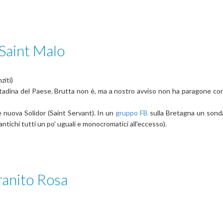
 Saint Malo
ziti)
cittadina del Paese. Brutta non è, ma a nostro avviso non ha paragone c
e nuova Solidor (Saint Servant). In un
gruppo FB
sulla Bretagna un sonda
 antichi tutti un po' uguali e monocromatici all'eccesso).
ranito Rosa