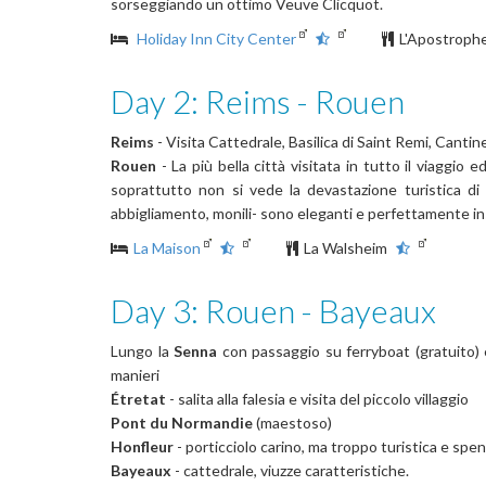
sorseggiando un ottimo Veuve Clicquot.
Holiday Inn City Center
L'Apostroph
Day 2: Reims - Rouen
Reims
- Visita Cattedrale, Basilica di Saint Remi, Cantin
Rouen
- La più bella città visitata in tutto il viaggio
soprattutto non si vede la devastazione turistica di al
abbigliamento, monili- sono eleganti e perfettamente ins
La Maison
La Walsheim
Day 3: Rouen - Bayeaux
Lungo la
Senna
con passaggio su ferryboat (gratuito) e
manieri
Étretat
- salita alla falesia e visita del piccolo villaggio
Pont du Normandie
(maestoso)
Honfleur
- porticciolo carino, ma troppo turistica e spen
Bayeaux
- cattedrale, viuzze caratteristiche.