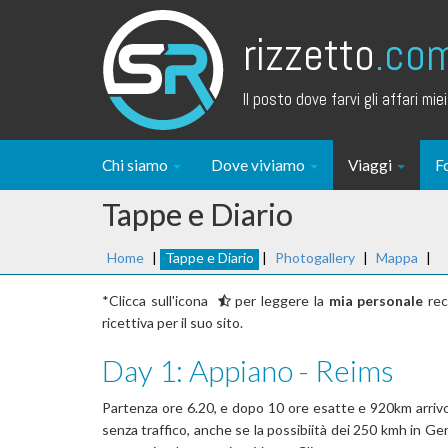
rizzetto
.co
Il posto dove farvi gli affari miei.
Chi siamo
Dove viviamo
Viaggi
F
Tappe e Diario
Home
|
Tappe e Diario
|
Photogallery
|
Mappa
|
*Clicca sull'icona
per leggere la
mia personale
rec
ricettiva per il suo sito.
Day 1: Appiano - Reims
Partenza ore 6.20, e dopo 10 ore esatte e 920km arrivo a
senza traffico, anche se la possibiità dei 250 kmh in Ge