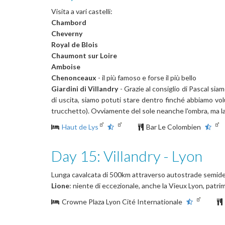
Visita a vari castelli:
Chambord
Cheverny
Royal de Blois
Chaumont sur Loire
Amboise
Chenonceaux
- il più famoso e forse il più bello
Giardini di Villandry
- Grazie al consiglio di Pascal sia
di uscita, siamo potuti stare dentro finché abbiamo vo
trucchetto). Ovviamente del sole neanche l'ombra, ma l
Haut de Lys
Bar Le Colombien
Day 15: Villandry - Lyon
Lunga cavalcata di 500km attraverso autostrade semid
Lione
: niente di eccezionale, anche la Vieux Lyon, patri
Crowne Plaza Lyon Cité Internationale