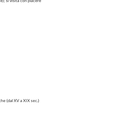
); si visita con piacere
che (dal XV a XIX sec.)