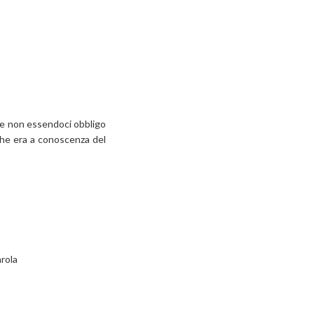
sa e non essendoci obbligo
che era a conoscenza del
arola