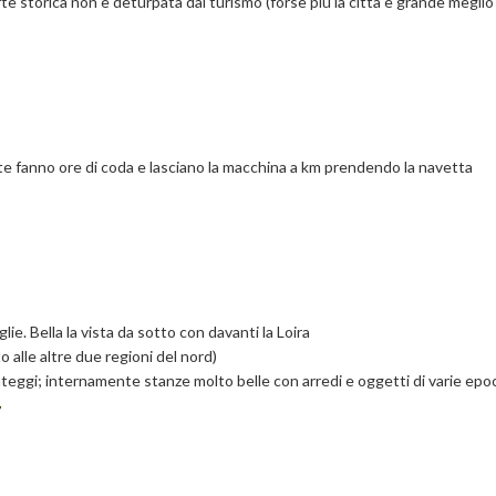
te storica non è deturpata dal turismo (forse più la città è grande meglio è
tate fanno ore di coda e lasciano la macchina a km prendendo la navetta
lie. Bella la vista da sotto con davanti la Loira
 alle altre due regioni del nord)
onteggi; internamente stanze molto belle con arredi e oggetti di varie epo