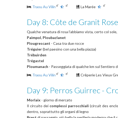
Traou Au Vilin
La Marée
Day 8: Côte de Granit Ros
Qualche venatura di rosa l'abbiamo vista, certo col sole
Paimpol
,
Ploubazlanet
Plougrescant
- Casa tra due rocce
Tréguier
(bel paesino con una bella piazza)
Trébuirden
Trégastel
Ploumanach
- Passeggiata di qualche km sul Sentiero d
Traou Au Vilin
Crêperie Les Vieux G
Day 9: Perros Guirrec - Cr
Morlaix
- giorno di mercato
Il circuito dei
complessi parrocchiali
(circuit des encl
dentro, soprattutto gli organi di legno
Brest
di passaggio, più bella la periferia moderna che il 