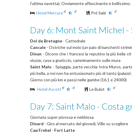
l'ultima navetta). Ovviamente affascinante e bellissimo.
Hotel Mercure
Pré Salé
Day 6: Mont Saint Michel -
Dol de Bretagne
- Cattedrale
Cancale
- Ostriche sul molo (un paio di banchetti strimin
Dinan
- Dicono che i francesi la reputino la più bella 
viuzze, case a graticcio, camminamento sulle mura
Saint Malo
- Spiaggia, parte vecchia Intra Muros, part
più bella, a noi non ha entusiasmato più di tanto (palazzi
Giorno con più km e passi nelle gambe (16.1 e 24000)
Hotel Ascott
Le Bulot
Day 7: Saint Malo - Costa g
Giornata super piovosa e nebbiosa
Dinard
- Giro al mercato del giovedì, Ville su scogliere
Cap Frehel
-
Fort Latte