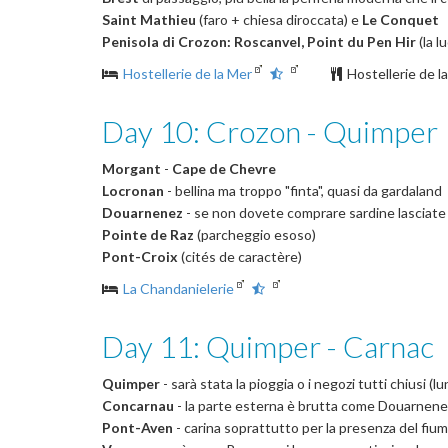
Saint Mathieu
(faro + chiesa diroccata) e
Le Conquet
Penisola di Crozon: Roscanvel, Point du Pen Hir
(la l
Hostellerie de la Mer
Hostellerie de l
Day 10: Crozon - Quimper
Morgant
-
Cape de Chevre
Locronan
- bellina ma troppo "finta", quasi da gardaland
Douarnenez
- se non dovete comprare sardine lasciate 
Pointe de Raz
(parcheggio esoso)
Pont-Croix
(cités de caractère)
La Chandanielerie
Day 11: Quimper - Carnac
Quimper
- sarà stata la pioggia o i negozi tutti chiusi (
Concarnau
- la parte esterna è brutta come Douarnenez,
Pont-Aven
- carina soprattutto per la presenza del fiumi