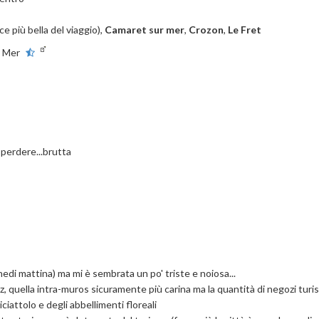
uce più bella del viaggio),
Camaret sur mer
,
Crozon
,
Le Fret
a Mer
perdere...brutta
lunedi mattina) ma mi è sembrata un po' triste e noiosa...
 quella intra-muros sicuramente più carina ma la quantità di negozi turi
ciattolo e degli abbellimenti floreali