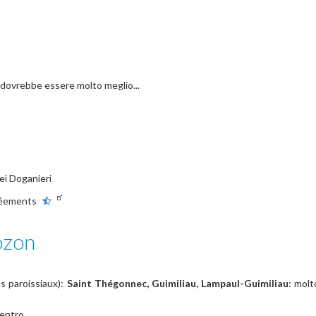
e
, dovrebbe essere molto meglio...
ei Doganieri
réements
ozon
os paroissiaux):
Saint Thégonnec, Guimiliau, Lampaul-Guimiliau
: molt
centro