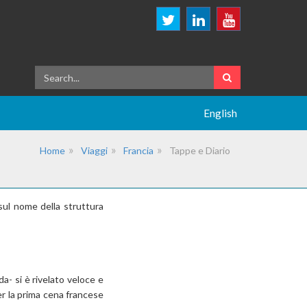
English
Home
Viaggi
Francia
Tappe e Diario
sul nome della struttura
a- si è rivelato veloce e
er la prima cena francese