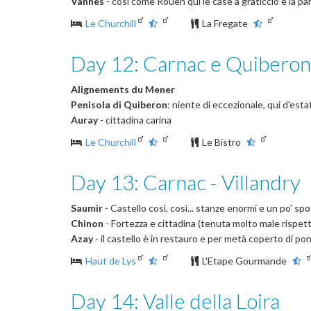
Vannes
- così come Rouen qui le case a graticcio e la par
Le Churchill
La Fregate
Day 12: Carnac e Quiberon
Alignements du Mener
Penisola di Quiberon
: niente di eccezionale, qui d'es
Auray
- cittadina carina
Le Churchill
Le Bistro
Day 13: Carnac - Villandry
Saumir
- Castello così, così... stanze enormi e un po' spog
Chinon
- Fortezza e cittadina (tenuta molto male rispetto
Azay
- il castello è in restauro e per metà coperto di p
Haut de Lys
L'Etape Gourmande
Day 14: Valle della Loira