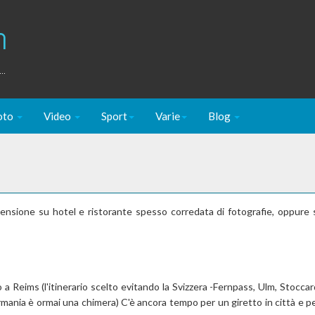
m
..
oto
Video
Sport
Varie
Blog
ensione su hotel e ristorante spesso corredata di fotografie, oppure 
 Reims (l'itinerario scelto evitando la Svizzera -Fernpass, Ulm, Stoccard
rmania è ormai una chimera) C'è ancora tempo per un giretto in città e p