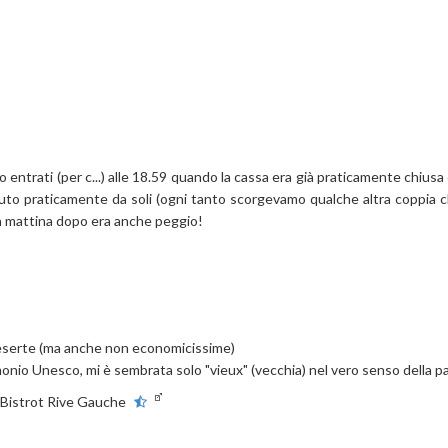
mo entrati (per c...) alle 18.59 quando la cassa era già praticamente chiu
luto praticamente da soli (ogni tanto scorgevamo qualche altra coppia 
a mattina dopo era anche peggio!
eserte (ma anche non economicissime)
monio Unesco, mi è sembrata solo "vieux" (vecchia) nel vero senso della p
Bistrot Rive Gauche