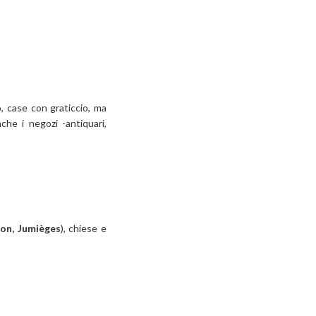
o, case con graticcio, ma
nche i negozi -antiquari,
con, Jumièges
), chiese e