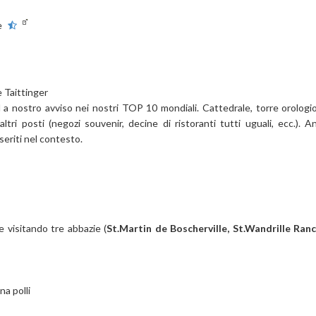
e
e Taittinger
 ed a nostro avviso nei nostri TOP 10 mondiali. Cattedrale, torre orologi
tri posti (negozi souvenir, decine di ristoranti tutti uguali, ecc.). A
eriti nel contesto.
 visitando tre abbazie (
St.Martin de Boscherville, St.Wandrille Ran
na polli