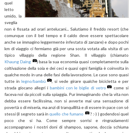
quel
letto
umido, la
sveglia
non è fissata ad orari antelucani... Salutiamo il freddo resort (che
comunque con il bel tempo e il caldo deve essere spettacolare
anche se immagino leggermente infestato di zanzare) e dopo pochi
km di viaggio ci fermiamo già per una sosta votata alla visita di un
tipico villaggio della regione Shan. Il villaggio (chiamato
Khaung Daing
) basa la sua economia quasi completamente sulla
coltivazione della soia e dei ceci e quasi ogni famiglia è coinvolta in
qualche modo in una delle fasi della lavorazione. Le case sono quasi
tutte in
legno/bambù
, si vede girare qualche bicicletta e per
strada giocano allegri i
bambini con le biglie di vetro
come si
faceva noi da piccoli sulla spiaggia. Pur immaginando che la vita non
debba essere facilissima, non si avverte mai una sensazione di
povertà o di miseria, ma anzi di tranquillità e di essere in pace con sé
stessi (il segreto sarà in
quello che fumano
? :-) ) godendosi quel
poco che si ha. Come sempre sorrisi e ringraziamenti
accompagnano i nostri doni di shampoo, sapone, doccia schiuma