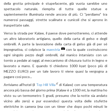
della grotta principale è stupefacente, già vuota sarebbe uno
spettacolo naturale, riempita di tutte quelle statue e
sapientemente illuminata rende ancora di più. Ci "perdiamo" tra
numerosi passaggi, strette scalinate e cunicoli che si aprono in
inaspettate sale.
Verso la strada per Kalaw, il paese dove pernotteremo, ci attende
un altro laboratorio artigiano, quello della carta di gelso e degli
ombrelli. A parte la lavorazione della carta di gelso già di per sé
impegnativa, ci colpisce la
maestria
con la quale costruiscono
ogni singolo pezzo degli ombrelli, dal manico intarsiato con un
tornio a pedale ai raggi, al meccanismo di chiusura tutto in legno e
lavorato a mano. E quando ti chiedono 1000 kyat (poco più di
MEZZO EURO) per un tale lavoro ti viene quasi la vergogna a
pagare così poco...
Arriviamo all'hotel (il
Top Hill Villa
di Kalaw) con una temperatura
ancora più bassa del giorno prima (Kalaw è a 1300 mt, la mattina ho
visto su un termometro 5 gradi, presumo che la notte sia andato
vicino allo zero) e pur essendoci questa volta delle stufette
elettriche in camera (ma con un timer che dopo pochi minuti le