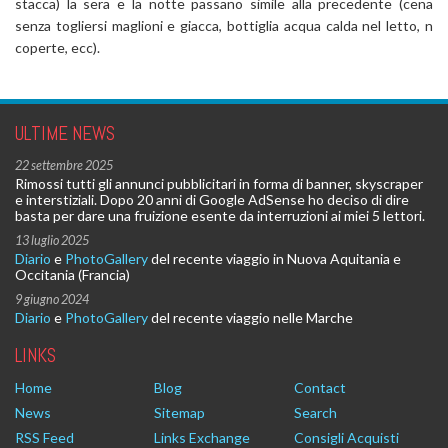
stacca) la sera e la notte passano simile alla precedente (cena
senza togliersi maglioni e giacca, bottiglia acqua calda nel letto, n
coperte, ecc).
ULTIME NEWS
22 settembre 2025
Rimossi tutti gli annunci pubblicitari in forma di banner, skyscraper
e interstiziali. Dopo 20 anni di Google AdSense ho deciso di dire
basta per dare una fruizione esente da interruzioni ai miei 5 lettori.
13 luglio 2025
Diario
e
PhotoGallery
del recente viaggio in Nuova Aquitania e
Occitania (Francia)
9 giugno 2024
Diario
e
PhotoGallery
del recente viaggio nelle Marche
LINKS
Home
Blog
Contact
News
Sitemap
Search
RSS Feed
Links Exchange
Consigli Acquisti