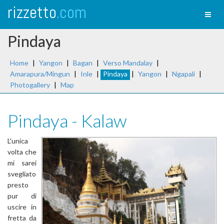
rizzetto
.com
Toggl
naviga
Pindaya
Home
|
Yangon
|
Bagan
|
Verso Mandalay
|
Amarapura/Mingun
|
Inle
|
Pindaya
|
Yangon
|
Ngapali
|
Photogallery
|
Map
Pindaya - Kalaw
L'unica
volta che
mi sarei
svegliato
presto
pur di
uscire in
fretta da