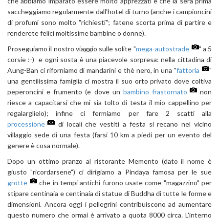
che abbiamo imparato essere molto apprezzati e che la sera prima
saccheggiamo regolarmente dall'hotel di turno (anche i campioncini
di profumi sono molto "richiesti"; fatene scorta prima di partire e
renderete felici moltissime bambine o donne).
Proseguiamo il nostro viaggio sulle solite "
mega-autostrade
" a 5
corsie :-) e ogni sosta è una piacevole sorpresa: nella cittadina di
Aung-Ban ci riforniamo di mandarini e thè nero, in una "
fattoria
"
una gentilissima famiglia ci mostra il suo orto privato dove coltiva
peperoncini e frumento (e dove un
bambino frastornato
non
riesce a capacitarsi che mi sia tolto di testa il mio cappellino per
regalarglielo); infine ci fermiamo per fare 2 scatti alla
processione
di locali che vestiti a festa si recano nel vicino
villaggio sede di una festa (farsi 10 km a piedi per un evento del
genere è cosa normale).
Dopo un ottimo pranzo al ristorante Memento (dato il nome è
giusto "ricordarsene") ci dirigiamo a Pindaya famosa per le sue
grotte
che in tempi antichi furono usate come "magazzino" per
stipare centinaia e centinaia di statue di Buddha di tutte le forme e
dimensioni. Ancora oggi i pellegrini contribuiscono ad aumentare
questo numero che ormai è arrivato a quota 8000 circa. L'interno