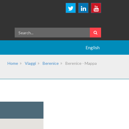
English
Home
Viaggi
Berenice
Berenice - Mappa