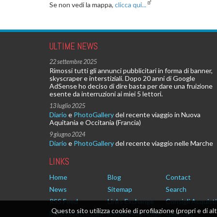
Se non vedi la mappa,
clicca qui...
ULTIME NEWS
22 settembre 2025
Rimossi tutti gli annunci pubblicitari in forma di banner,
skyscraper e interstiziali. Dopo 20 anni di Google
AdSense ho deciso di dire basta per dare una fruizione
esente da interruzioni ai miei 5 lettori.
13 luglio 2025
Diario
e
PhotoGallery
del recente viaggio in Nuova
Aquitania e Occitania (Francia)
9 giugno 2024
Diario
e
PhotoGallery
del recente viaggio nelle Marche
LINKS
Home
Blog
Contact
News
Sitemap
Search
RSS Feed
Links Exchange
Consigli Acquisti
Questo sito utilizza cookie di profilazione (propri e di al
MTB.rizzetto.com
Meteo Alto Adige
Geo Italy