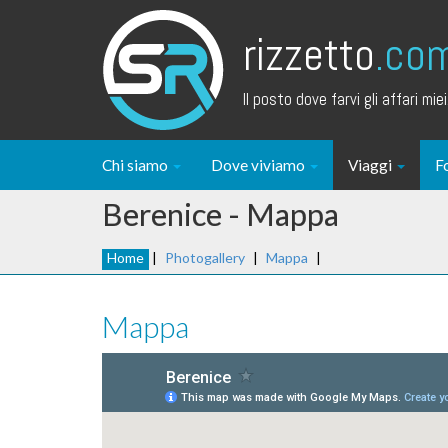
rizzetto
.co
Il posto dove farvi gli affari miei.
Chi siamo
Dove viviamo
Viaggi
F
Berenice - Mappa
Home
|
Photogallery
|
Mappa
|
Mappa