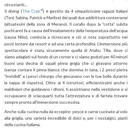
circostanti...
Il diving (
The Crab
) è gestito da 4 simpaticissimi ragazzi italiani
(Toni, Sabina, Patrick e Marlise) dei quali due addirittura conterranei
(altoatesini della zona di Merano). Il corallo dopo la "cotta" subita
pochi anni fa a causa dell'innalzamento della temperatura dell'acqua
(causa Ni
o), comincia a ricrescere e ciò si nota soprattutto nei
ñ
posti lontani dai resort e ad una certa profondità. L'immersione più
spettacolare è stata sicuramente quella di Atabu Tilla, dove ci
siamo adagiati sul fondo di un corner e ci siamo goduti per 40 minuti
buoni una decina di squali pinna grigia che ci giravano attorno
(senza contare il pinna bianca che dormiva in tana, i 2 pesci pietra
"invisibili" e i pesci chirurgo che giocavano con le tue bolle durante
la tappa di rispetto). Oltre ai 4 istruttori, efficientissimi anche i
maldiviani che guidavano i dhoni, ti assistivano nella vestizione e si
occupavano di sciacquarti tutta l'attrezzatura e di fartela trovare
sempre pronta all'immersione successiva.
Anche sulla cucina nulla da eccepire: pesce e carne cucinate al volo
alla griglia, una varietà incredibile di dolci e, per i nostalgici, piatti
della cucina italiana.