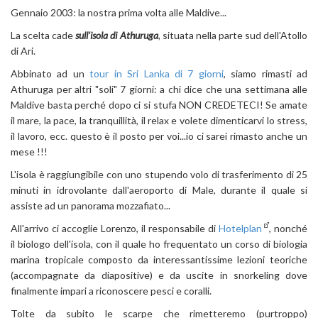
Gennaio 2003: la nostra prima volta alle Maldive...
La scelta cade
sull'isola di Athuruga
, situata nella parte sud dell'Atollo
di Ari.
Abbinato ad un
tour in Sri Lanka di 7 giorni
, siamo rimasti ad
Athuruga per altri "soli" 7 giorni: a chi dice che una settimana alle
Maldive basta perché dopo ci si stufa NON CREDETECI! Se amate
il mare, la pace, la tranquillità, il relax e volete dimenticarvi lo stress,
il lavoro, ecc. questo è il posto per voi...io ci sarei rimasto anche un
mese !!!
L'isola è raggiungibile con uno stupendo volo di trasferimento di 25
minuti in idrovolante dall'aeroporto di Male, durante il quale si
assiste ad un panorama mozzafiato...
All'arrivo ci accoglie Lorenzo, il responsabile di
Hotelplan
, nonché
il biologo dell'isola, con il quale ho frequentato un corso di biologia
marina tropicale composto da interessantissime lezioni teoriche
(accompagnate da diapositive) e da uscite in snorkeling dove
finalmente impari a riconoscere pesci e coralli.
Tolte da subito le scarpe che rimetteremo (purtroppo)