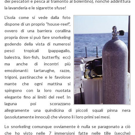
dei pescatori e pesca al tramonto al bolentino), nonché addirittura
la lavanderia e le sigarette sfuse!
L'isola come si vede dalla foto
dispone di un proprio "house-reef",
ovvero di una barriera corallina
propria dove si può fare snorkeling
godendo della vista di numerosi
pesci tropicali (pappagallo,
balestra, lion-fish, butterfly, ecc)
ma anche di incontri più
emozionanti: tartarughe, razze,
trigoni, pastinacche e le favolose
mante che ogni mattina si
spingono con la loro nuotata
elegante fino ai limiti del reef. In
laguna poi scorazzano
allegramente una quindicina di piccoli squali pinna nera
(assolutamente innocui) che vivono lì i loro primi sei mesi.
Lo snorkeling comunque ovviamente è nulla se paragonato a ciò
che ho visto nelle 7 immersioni fatte nelle tille (secche)