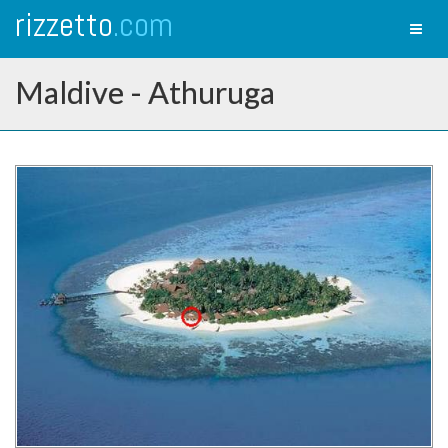
rizzetto
.com
Toggl
naviga
Maldive - Athuruga