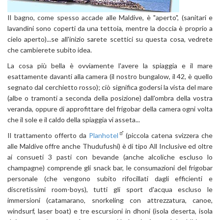
Il bagno, come spesso accade alle Maldive, è "aperto", (sanitari e
lavandini sono coperti da una tettoia, mentre la doccia è proprio a
cielo aperto)...se all'inizio sarete scettici su questa cosa, vedrete
che cambierete subito idea.
La cosa più bella è ovviamente l'avere la spiaggia e il mare
esattamente davanti alla camera (il nostro bungalow, il 42, è quello
segnato dal cerchietto rosso); ciò significa godersi la vista del mare
(albe o tramonti a seconda della posizione) dall'ombra della vostra
veranda, oppure di approfittare del frigobar della camera ogni volta
che il sole e il caldo della spiaggia vi asseta...
Il trattamento offerto da
Planhotel
(piccola catena svizzera che
alle Maldive offre anche Thudufushi) è di tipo All Inclusive ed oltre
ai consueti 3 pasti con bevande (anche alcoliche escluso lo
champagne) comprende gli snack bar, le consumazioni del frigobar
personale (che vengono subito rifocillati dagli efficienti e
discretissimi room-boys), tutti gli sport d'acqua escluso le
immersioni (catamarano, snorkeling con attrezzatura, canoe,
windsurf, laser boat) e tre escursioni in dhoni (isola deserta, isola