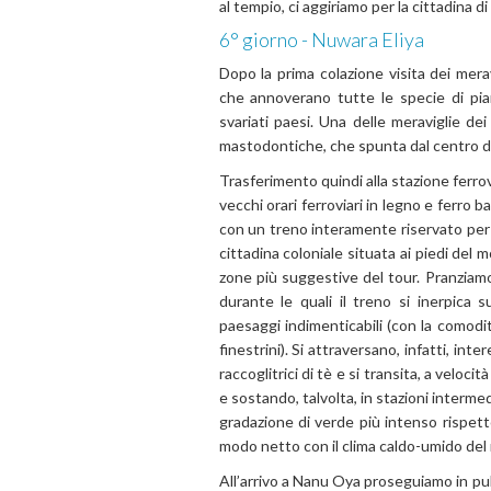
al tempio, ci aggiriamo per la cittadina d
6° giorno -
Nuwara Eliya
Dopo la prima colazione visita dei mera
che annoverano tutte le specie di pia
svariati paesi. Una delle meraviglie dei
mastodontiche, che spunta dal centro d
Trasferimento quindi alla stazione ferro
vecchi orari ferroviari in legno e ferro 
con un treno interamente riservato per 
cittadina coloniale situata ai piedi del m
zone più suggestive del tour. Pranziamo
durante le quali il treno si inerpica s
paesaggi indimenticabili (con la comodità
finestrini). Si attraversano, infatti, int
raccoglitrici di tè e si transita, a veloc
e sostando, talvolta, in stazioni interm
gradazione di verde più intenso rispetto 
modo netto con il clima caldo-umido del
All’arrivo a Nanu Oya proseguiamo in pull