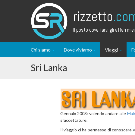
rizzetto
.co
Il posto dove farvi gli affari miei.
Chi siamo
Dove viviamo
Viaggi
F
Sri Lanka
Gennaio 2003: volendo andare alle
Mal
sfaccettature.
Il viaggio ci ha permesso di conoscere va