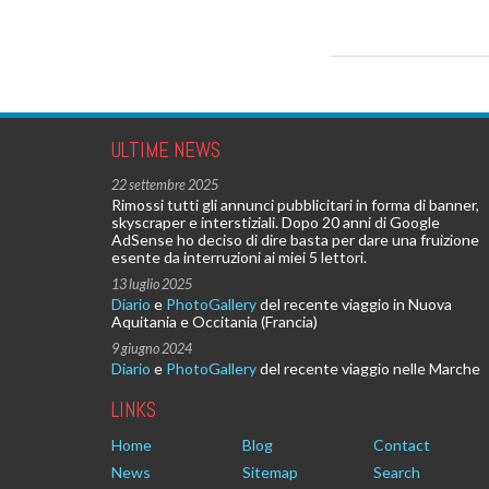
ULTIME NEWS
22 settembre 2025
Rimossi tutti gli annunci pubblicitari in forma di banner,
skyscraper e interstiziali. Dopo 20 anni di Google
AdSense ho deciso di dire basta per dare una fruizione
esente da interruzioni ai miei 5 lettori.
13 luglio 2025
Diario
e
PhotoGallery
del recente viaggio in Nuova
Aquitania e Occitania (Francia)
9 giugno 2024
Diario
e
PhotoGallery
del recente viaggio nelle Marche
LINKS
Home
Blog
Contact
News
Sitemap
Search