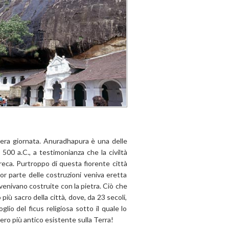
tera giornata. Anuradhapura è una delle
i 500 a.C., a testimonianza che la civiltà
reca. Purtroppo di questa fiorente città
r parte delle costruzioni veniva eretta
venivano costruite con la pietra. Ciò che
 più sacro della città, dove, da 23 secoli,
io del ficus religiosa sotto il quale lo
ro più antico esistente sulla Terra!