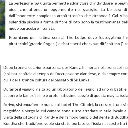
La perfezione raggiunta permette addirittura di individuare le piegh
piedi che affondano leggermente nel giaciglio. La bellezza 
dall’imponente complesso architettonico che circonda il Gal Vihara:
splendida piscina a forma di fiore di loto sono la testimonianza del
modo particolare il turista.
Ritorniamo per l'ultima sera al The Lodge dove festeggiamo il m
pirotecnici (grande Roger...) e risate per il checkout difficoltoso (".
Dopo la prima colazione partenza per Kandy. Immersa nella zona collinare
(collina), capitale al tempo dell’occupazione olandese, è da sempre con
culla della grande cultura del passato di Sri Lanka.
Durante il viaggio visita ad un laboratorio del legno, ad uno di batik e
scoprire le famosissime e profumatissime spezie di questa magica isola
Arrivo, sistemazione e pranzo all’hotel The Citadel, la cui struttura si
magnifico albergo le cui camere sono tutte arredate in stile locale e
visita della cittadina di Kandy e del famoso tempio del dente di Buddha
Buddha che tradizione vuole sia stato portato sull’isola nascosto tra i 