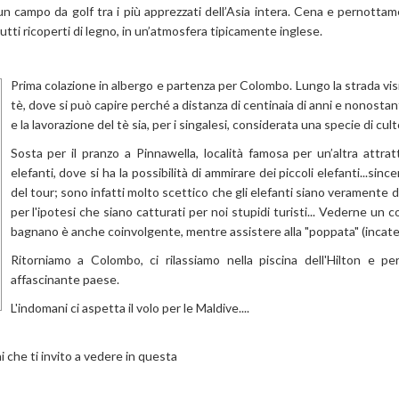
d un campo da golf tra i più apprezzati dell’Asia intera. Cena e pernott
 tutti ricoperti di legno, in un’atmosfera tipicamente inglese.
Prima colazione in albergo e partenza per Colombo. Lungo la strada visi
tè, dove si può capire perché a distanza di centinaia di anni e nonostan
e la lavorazione del tè sia, per i singalesi, considerata una specie di cult
Sosta per il pranzo a Pinnawella, località famosa per un’altra attratt
elefanti, dove si ha la possibilità di ammirare dei piccoli elefanti...s
del tour; sono infatti molto scettico che gli elefanti siano veramente 
per l'ipotesi che siano catturati per noi stupidi turisti... Vederne un 
bagnano è anche coinvolgente, mentre assistere alla "poppata" (incaten
Ritorniamo a Colombo, ci rilassiamo nella piscina dell'Hilton e pe
affascinante paese.
L'indomani ci aspetta il volo per le Maldive....
ni che ti invito a vedere in questa