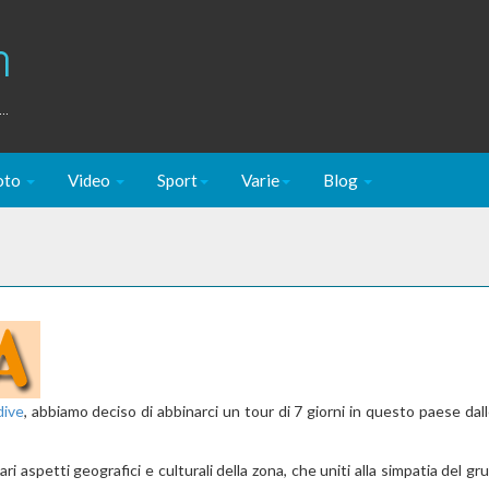
m
..
oto
Video
Sport
Varie
Blog
dive
, abbiamo deciso di abbinarci un tour di 7 giorni in questo paese dall
ri aspetti geografici e culturali della zona, che uniti alla simpatia del gr