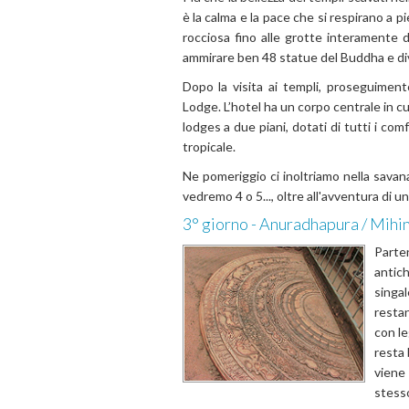
è la calma e la pace che si respirano a p
rocciosa fino alle grotte interamente d
ammirare ben 48 statue del Buddha e dive
Dopo la visita ai templi, proseguimen
Lodge. L’hotel ha un corpo centrale in c
lodges a due piani, dotati di tutti i com
tropicale.
Ne pomeriggio ci inoltriamo nella savana 
vedremo 4 o 5..., oltre all'avventura d
3° giorno - Anuradhapura / Mihi
Parte
antich
singal
restan
con le
resta 
viene 
stesso