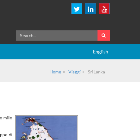
English
Home
Viaggi
Sri Lanka
e mille
uppo di