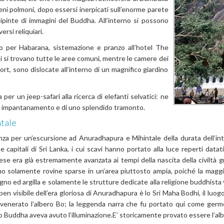
ieni polmoni, dopo essersi inerpicati sull’enorme parete
ipinte di immagini del Buddha. All’interno si possono
rsi reliquiari.
to per Habarana, sistemazione e pranzo all’hotel The
ui si trovano tutte le aree comuni, mentre le camere dei
fort, sono dislocate all’interno di un magnifico giardino
per un jeep-safari alla ricerca di elefanti selvatici: ne
i un impantanamento e di uno splendido tramonto
.
ntale
nza per un’escursione ad Anuradhapura e Mihintale della durata dell’in
e capitali di Sri Lanka, i cui scavi hanno portato alla luce reperti datat
ese era già estremamente avanzata ai tempi della nascita della civiltà g
o solamente rovine sparse in un’area piuttosto ampia, poiché la maggio
gno ed argilla e solamente le strutture dedicate alla religione buddhista 
ben visibile dell’era gloriosa di Anuradhapura è lo Sri Maha Bodhi, il luogo
venerato l’albero Bo; la leggenda narra che fu portato qui come germogl
 Buddha aveva avuto l’illuminazione.E’ storicamente provato essere l’albe