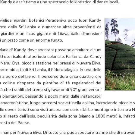
i Kandy e assistiamo a uno spettacolo folkloristico di danze locali.
vigliosi giardini botanici Peradeniya poco fuori Kandy,
nte dello Sri Lanka e numerose altre provenienti da
 giardini è un ficus gigante di Giava, dalle dimensioni
i un prato come un enorme fungo.
viaria di Kandy, dove ancora si possono ammirare alcuni
battuto risalenti al periodo coloniale. Partenza da Kandy
Nanu Oya, piccola stazione nei pressi di Nuwara Eliya,
onte più alto di Sri Lanka, il Pidurutalagala, in una delle
 a bordo del treno. Il percorso dura circa quattro ore
u colline ricoperte da piantine di tè regalandoci dei
 che i sedili del treno si giravano di 90° gradi verso i
ere piantagioni, passando a pochi metri dalle instancabili
ità anacronistiche, lungo percorsi scavati nella collina, incrociando piccole
edie dove i turisti sono visti ancora con curiosità. Le montagne intorno a
al resto dell’isola, peculiarità della zona (siamo a 1800 metri) è, infatti
 resto del Paese.
man per Nuwara Eliya. Di tutto ci si può aspettare tranne che di ritrovarsi