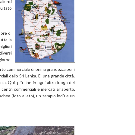
alienti
sultato
ore di
utta la
gliori
diversi
giorno.
orto commerciale di prima grandezza per i
ali dello Sri Lanka. E’ una grande città,
sola. Qui, più che in ogni altro luogo del
 centri commerciali e mercati all’aperto,
schea (foto a lato), un tempio indù e un