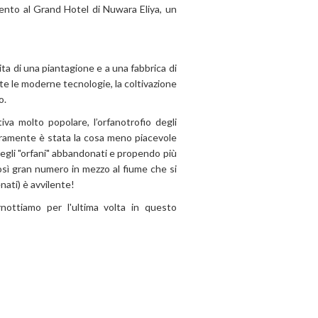
amento al Grand Hotel di Nuwara Eliya, un
ta di una piantagione e a una fabbrica di
te le moderne tecnologie, la coltivazione
o.
iva molto popolare, l’orfanotrofio degli
inceramente è stata la cosa meno piacevole
degli "orfani" abbandonati e propendo più
così gran numero in mezzo al fiume che si
ati) è avvilente!
rnottiamo per l'ultima volta in questo