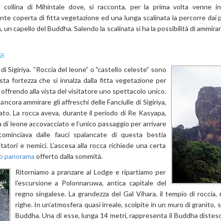
 collina di Mihintale dove, si racconta, per la prima volta venne 
te coperta di fitta vegetazione ed una lunga scalinata la percorre dai p
un capello del Buddha. Salendo la scalinata si ha la possibilità di ammir
a
 di Sigiriya. “Roccia del leone” o "castello celeste” sono
a fortezza che si innalza dalla fitta vegetazione per
offrendo alla vista
del visitatore uno spettacolo unico.
ncora ammirare gli affreschi delle Fanciulle di Sigiriya,
to. La rocca aveva, durante il periodo di Re Kasyapa,
a di leone accovacciato e l’unico passaggio per arrivare
 cominciava dalle fauci spalancate di questa bestia
itatori e nemici. L’ascesa alla rocca richiede una certa
co panorama
offerto dalla sommità.
Ritorniamo a pranzare al Lodge e ripartiamo per
l'escursione a Polonnaruwa, antica capitale del
regno singalese. La grandezza del Gal Vihara, il tempio di roccia
righe. In un’atmosfera quasi irreale, scolpite in un muro di granito,
Buddha. Una di esse, lunga 14 metri, rappresenta il Buddha distes