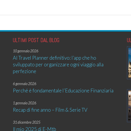
ULTIMI POST DAL BLOG
U
10 gennaio 2026
AI Travel Planner definitivo: l’app che ho
sviluppato per organizzare ogni viaggio alla
perfezione
6 gennaio 2026
Perché è fondamentale l’Educazione Finanziaria
1 gennaio 2026
Recap di fine anno – Film & Serie TV
31 dicembre 2025
Il mio 2025 di E-Mtb