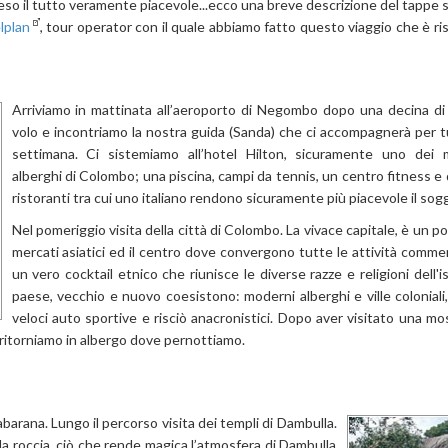
eso il tutto veramente piacevole...ecco una breve descrizione del tappe s
lplan
, tour operator con il quale abbiamo fatto questo viaggio che è ri
Arriviamo in mattinata all’aeroporto di Negombo dopo una decina di 
volo e incontriamo la nostra guida (Sanda) che ci accompagnerà per t
settimana. Ci sistemiamo all’hotel Hilton, sicuramente uno dei mi
alberghi di Colombo; una piscina, campi da tennis, un centro fitness e 
ristoranti tra cui uno italiano rendono sicuramente più piacevole il sog
Nel pomeriggio visita della città di Colombo. La vivace capitale, è un p
mercati asiatici ed il centro dove convergono tutte le attività commerci
un vero cocktail etnico che riunisce le diverse razze e religioni dell'i
paese, vecchio e nuovo coesistono: moderni alberghi e ville coloniali,
veloci auto sportive e risciò anacronistici. Dopo aver visitato una mo
di ritorniamo in albergo dove pernottiamo.
barana. Lungo il percorso visita dei templi di Dambulla.
lla roccia, ciò che rende magica l’atmosfera di Dambulla