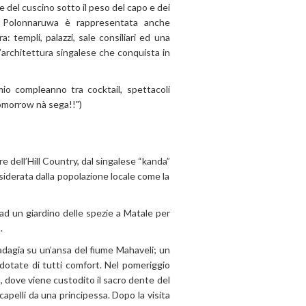
e del cuscino sotto il peso del capo e dei
di Polonnaruwa è rappresentata anche
 templi, palazzi, sale consiliari ed una
l’architettura singalese che conquista in
io compleanno tra cocktail, spettacoli
.tomorrow nà sega!!")
 dell’Hill Country, dal singalese “kanda”
siderata dalla popolazione locale come la
 ad un giardino delle spezie a Matale per
.
 adagia su un’ansa del fiume Mahaveli; un
 dotate di tutti comfort. Nel pomeriggio
, dove viene custodito il sacro dente del
capelli da una principessa. Dopo la visita