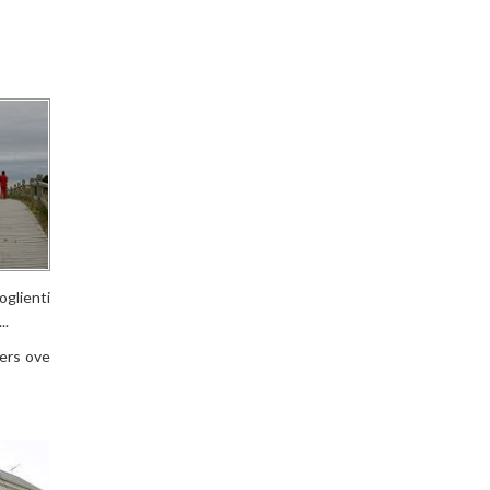
oglienti
..
vers ove