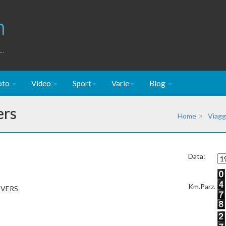
m
..
oto
Video
Sport
Varie
Blog
ers
Home
Viagg
Data:
Km.Parz.
NVERS