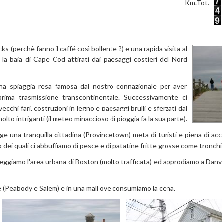
Km.Tot.
 (perchè fanno il caffé così bollente ?) e una rapida visita al
la baia di Cape Cod attirati dai paesaggi costieri del Nord
na spiaggia resa famosa dal nostro connazionale per aver
 prima trasmissione transcontinentale. Successivamente ci
vecchi fari, costruzioni in legno e paesaggi brulli e sferzati dal
lto intriganti (il meteo minaccioso di pioggia fa la sua parte).
ge una tranquilla cittadina (Provincetown) meta di turisti e piena di acc
o dei quali ci abbuffiamo di pesce e di patatine fritte grosse come tronchi.
steggiamo l'area urbana di Boston (molto trafficata) ed approdiamo a Dan
ue (Peabody e Salem) e in una mall ove consumiamo la cena.