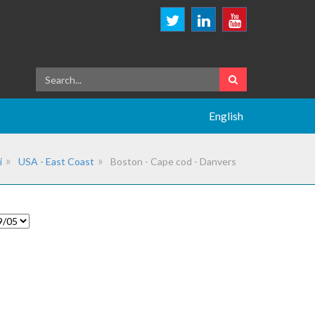
English
i
USA - East Coast
Boston - Cape cod - Danvers