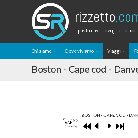
rizzetto
.co
Il posto dove farvi gli affari miei.
Chi siamo
Dove viviamo
Viaggi
F
Boston - Cape cod - Danv
BOSTON - CAPE COD - DA