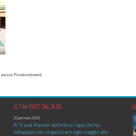
 pesce Provincetown)
ULTIMI POST DAL BLOG
U
10 gennaio 2026
AI Travel Planner definitivo: l’app che ho
sviluppato per organizzare ogni viaggio alla