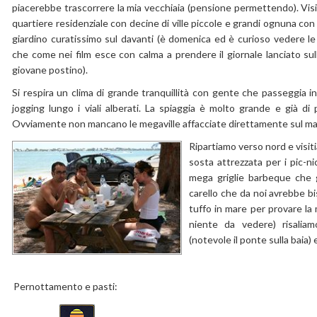
piacerebbe trascorrere la mia vecchiaia (pensione permettendo). Vis
quartiere residenziale con decine di ville piccole e grandi ognuna con 
giardino curatissimo sul davanti (è domenica ed è curioso vedere l
che come nei film esce con calma a prendere il giornale lanciato sull
giovane postino).
Si respira un clima di grande tranquillità con gente che passeggia in 
jogging lungo i viali alberati. La spiaggia è molto grande e già di
Ovviamente non mancano le megaville affacciate direttamente sul ma
Ripartiamo verso nord e visiti
sosta attrezzata per i pic-ni
mega griglie barbeque che g
carello che da noi avrebbe bi
tuffo in mare per provare l
niente da vedere) risalia
(notevole il ponte sulla baia)
Pernottamento e pasti: