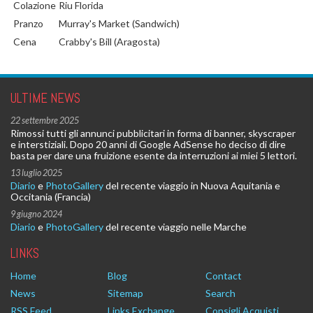
Colazione
Riu Florida
Pranzo
Murray's Market (Sandwich)
Cena
Crabby's Bill (Aragosta)
ULTIME NEWS
22 settembre 2025
Rimossi tutti gli annunci pubblicitari in forma di banner, skyscraper
e interstiziali. Dopo 20 anni di Google AdSense ho deciso di dire
basta per dare una fruizione esente da interruzioni ai miei 5 lettori.
13 luglio 2025
Diario
e
PhotoGallery
del recente viaggio in Nuova Aquitania e
Occitania (Francia)
9 giugno 2024
Diario
e
PhotoGallery
del recente viaggio nelle Marche
LINKS
Home
Blog
Contact
News
Sitemap
Search
RSS Feed
Links Exchange
Consigli Acquisti