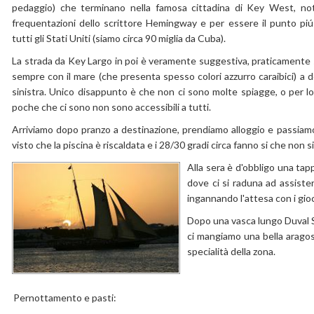
pedaggio) che terminano nella famosa cittadina di Key West, no
frequentazioni dello scrittore Hemingway e per essere il punto piú
tutti gli Stati Uniti (siamo circa 90 miglia da Cuba).
La strada da Key Largo in poi è veramente suggestiva, praticamente s
sempre con il mare (che presenta spesso colori azzurro caraibici) a d
sinistra. Unico disappunto è che non ci sono molte spiagge, o per l
poche che ci sono non sono accessibili a tutti.
Arriviamo dopo pranzo a destinazione, prendiamo alloggio e passiamo 
visto che la piscina è riscaldata e i 28/30 gradi circa fanno si che non s
Alla sera è d'obbligo una tap
dove ci si raduna ad assiste
ingannando l'attesa con i gio
Dopo una vasca lungo Duval Stre
ci mangiamo una bella arago
specialità della zona.
Pernottamento e pasti: