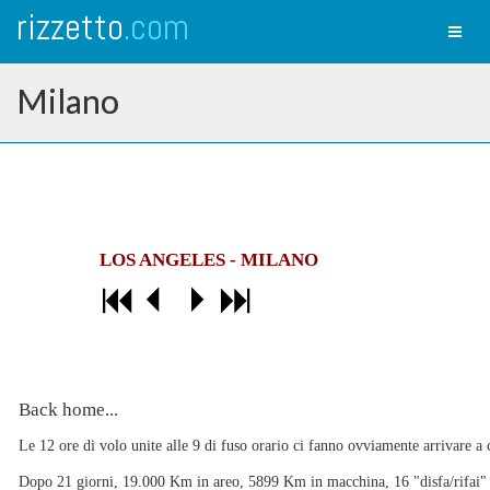
rizzetto
.com
Toggl
naviga
Milano
LOS ANGELES - MILANO
Back home...
Le 12 ore di volo unite alle 9 di fuso orario ci fanno ovviamente arrivare a 
Dopo 21 giorni, 19.000 Km in areo, 5899 Km in macchina, 16 "disfa/rifai" la