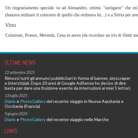
Un ringraziamento speciale va ad Alessandro, ottimo "navigator" che mi
(bastava ordinare il contrario di quello che ordinava lei...) e a Silvia per a
Vitto
Colazione, Pranzo, Merenda, Cena in aereo (da ricordare un tris di filetti nie
ULTIME NEWS
22 settembre 2025
Rimossi tutti gli annunci pubblicitari in forma di banner, skyscraper
e interstiziali. Dopo 20 anni di Google AdSense ho deciso di dire
basta per dare una fruizione esente da interruzioni ai miei 5 lettori.
13 luglio 2025
Diario
e
PhotoGallery
del recente viaggio in Nuova Aquitania e
Occitania (Francia)
9 giugno 2024
Diario
e
PhotoGallery
del recente viaggio nelle Marche
LINKS