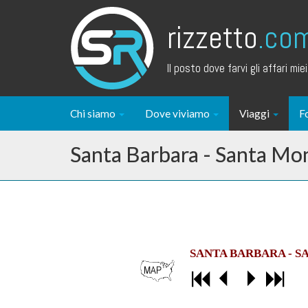
rizzetto
.co
Il posto dove farvi gli affari miei.
Chi siamo
Dove viviamo
Viaggi
F
Santa Barbara - Santa Mo
SANTA BARBARA - S