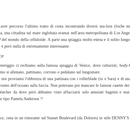
aver percorso l'ultimo tratto di costa incontrando diversi sea-lion (foche m
, una cittadina sul mare inglobata oramai nell'area metropolitana di Los Ang
 del mondo della celluloide. A parte una spiaggia molto estesa e il solito lung
 è però nulla di estremamente interessante.
ce
eriggio ci rechiamo sulla famosa spiaggia di Venice, dove culturisti, body-b
smo si allenano, pattinano, corrono o pedalano sul lungomare.
noi proviamo l'ebbrezza di una pattinata con i rollerblade (io e Sara) e di una
 vento dell'oceano sulla
faccia. Non potevano poi mancare le famose casette dei
atcher da dove però abbiamo visto affacciarsi solo annoiati bagnini e mai
ze tipo Pamela Anderson !!
ce; cena in un ristorante sul Sunset Boulevard (da Dolores) in stile DENNY'S