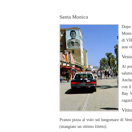
Santa Monica
Dopo 
Monica
di VIP
non vi
Veni
Al pom
saluti
Anche 
con il
Bay W
ragaz
Vitto
Pranzo pizza al volo sul lungomare di Veni
(mangiato un ottimo filetto).