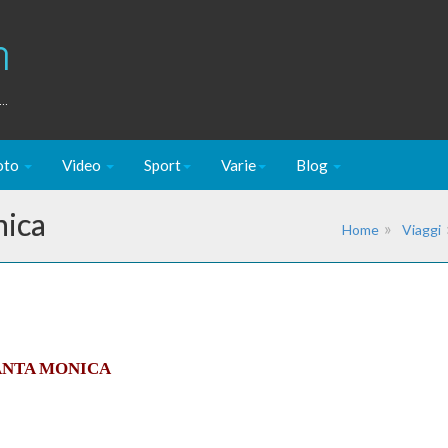
m
..
oto
Video
Sport
Varie
Blog
nica
Home
Viaggi
ANTA MONICA