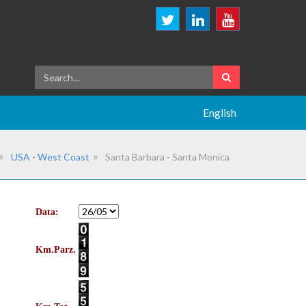
English
USA - West Coast
Santa Barbara - Santa Monica
Data:
Km.Parz.