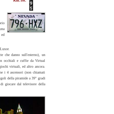
Km.Tot.
rio
 una
 ed
 Luxor.
te che danno sull'esterno), un
 occhiali e cuffie da Virtual
ochi virtuali, ed altro ancora.
ne i 4 ascensori (non chiamati
igoli della piramide a 39° gradi
 di giocare dal televisore della