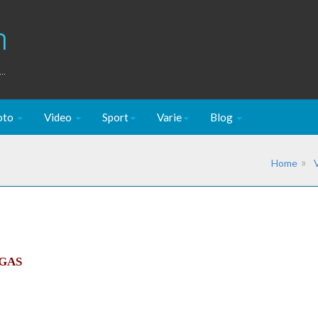
m
..
oto
Video
Sport
Varie
Blog
Home
EGAS