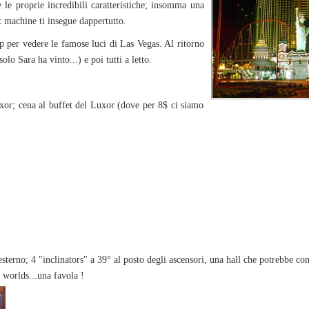
 le proprie incredibili caratteristiche; insomma una
lot machine ti insegue dappertutto.
ip per vedere le famose luci di Las Vegas. Al ritorno
lo Sara ha vinto...) e poi tutti a letto.
xor; cena al buffet del Luxor (dove per 8$ ci siamo
sterno; 4 "inclinators" a 39° al posto degli ascensori, una hall che potrebbe co
 worlds...una favola !