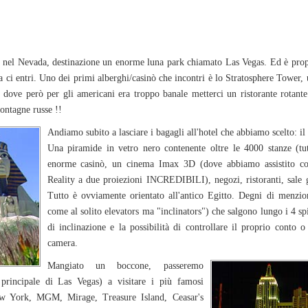
mo nel Nevada, destinazione un enorme luna park chiamato Las Vegas. Ed è prop
na ci entri. Uno dei primi alberghi/casinò che incontri è lo Stratosphere Tower,
 dove però per gli americani era troppo banale metterci un ristorante rotante
ontagne russe !!
Andiamo subito a lasciare i bagagli all'hotel che abbiamo scelto: il
Una piramide in vetro nero contenente oltre le 4000 stanze (tut
enorme casinò, un cinema Imax 3D (dove abbiamo assistito con
Reality a due proiezioni INCREDIBILI), negozi, ristoranti, sale gi
Tutto è ovviamente orientato all'antico Egitto. Degni di menzio
come al solito elevators ma "inclinators") che salgono lungo i 4 sp
di inclinazione e la possibilità di controllare il proprio conto o
camera.
Mangiato un boccone, passeremo
a principale di Las Vegas) a visitare i più famosi
ew York, MGM, Mirage, Treasure Island, Ceasar's