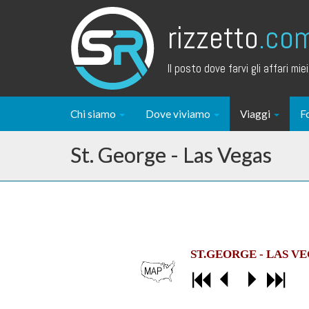
rizzetto
.co
Il posto dove farvi gli affari miei.
Chi siamo
Dove viviamo
Viaggi
F
St. George - Las Vegas
ST.GEORGE - LAS V