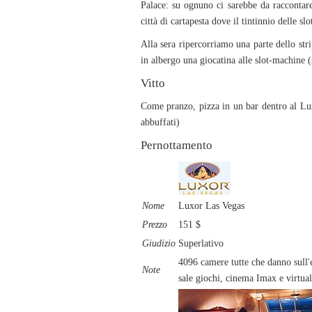
Palace: su ognuno ci sarebbe da raccontare
città di cartapesta dove il tintinnio delle s
Alla sera ripercorriamo una parte dello str
in albergo una giocatina alle slot-machine (so
Vitto
Come pranzo, pizza in un bar dentro al Lu
abbuffati)
Pernottamento
Nome
Luxor Las Vegas
Prezzo
151 $
Giudizio
Superlativo
4096 camere tutte che danno sull'e
Note
sale giochi, cinema Imax e virtual