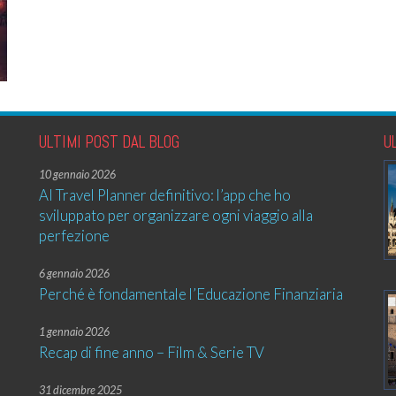
ULTIMI POST DAL BLOG
U
10 gennaio 2026
AI Travel Planner definitivo: l’app che ho
sviluppato per organizzare ogni viaggio alla
perfezione
6 gennaio 2026
Perché è fondamentale l’Educazione Finanziaria
1 gennaio 2026
Recap di fine anno – Film & Serie TV
31 dicembre 2025