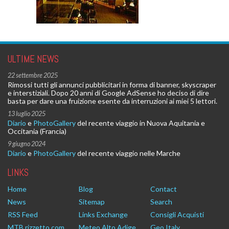
ULTIME NEWS
22 settembre 2025
Rimossi tutti gli annunci pubblicitari in forma di banner, skyscraper
e interstiziali. Dopo 20 anni di Google AdSense ho deciso di dire
basta per dare una fruizione esente da interruzioni ai miei 5 lettori.
13 luglio 2025
Diario
e
PhotoGallery
del recente viaggio in Nuova Aquitania e
Occitania (Francia)
9 giugno 2024
Diario
e
PhotoGallery
del recente viaggio nelle Marche
LINKS
Home
Blog
Contact
News
Sitemap
Search
RSS Feed
Links Exchange
Consigli Acquisti
MTB.rizzetto.com
Meteo Alto Adige
Geo Italy