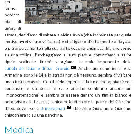
km
fanno
perdere
più di
un’ora di
strada, decidiamo di saltare la vicina Avola (che indovinate per quale
motivo avrei voluto visitare...) e ci dirigiamo direttamente a Ragusa
e più precisamente nella sua parte vecchia chiamata Ibla che sorge
su una collina. Parcheggiamo ai suoi piedi e cominciamo a salire
ripide scalinate finché scorgiamo la mole imponente della
cupola del Duomo di San Giorgio
. Anche qui come ieri a Villa
Armerina, sono le 14 e in strada non c’è nessuno, sembra di visitare
una città fantasma. Con il cielo coperto e la luce che appiattisce i
contrasti, le strade e le case antiche sembrano ancora più
“monocromatiche” e sembra di essere dentro un film in bianco e
nero (visto alla tv... cit. ). Unica nota di colore le palme del Giardino
Ibleo, dove i soliti
3 pensionati
stile Aldo Giovanni e Giacomo
chiacchierano su una panchina.
Modica