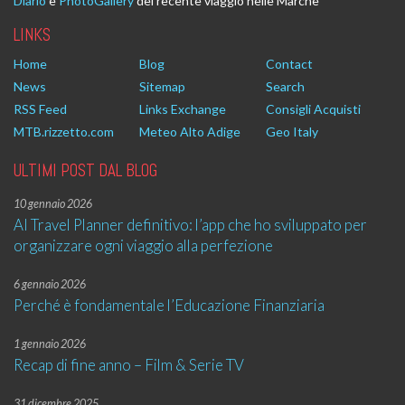
Diario
e
PhotoGallery
del recente viaggio nelle Marche
LINKS
Home
Blog
Contact
News
Sitemap
Search
RSS Feed
Links Exchange
Consigli Acquisti
MTB.rizzetto.com
Meteo Alto Adige
Geo Italy
ULTIMI POST DAL BLOG
10 gennaio 2026
AI Travel Planner definitivo: l’app che ho sviluppato per
organizzare ogni viaggio alla perfezione
6 gennaio 2026
Perché è fondamentale l’Educazione Finanziaria
1 gennaio 2026
Recap di fine anno – Film & Serie TV
31 dicembre 2025