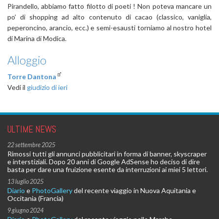
Pirandello, abbiamo fatto filotto di poeti ! Non poteva mancare un
po’ di shopping ad alto contenuto di cacao (classico, vaniglia,
peperoncino, arancio, ecc.) e semi-esausti torniamo al nostro hotel
di Marina di Modica.
Alloggio
Torre Dantona
Vedi il
giudizio di ieri
ULTIME NEWS
22 settembre 2025
Rimossi tutti gli annunci pubblicitari in forma di banner, skyscraper
e interstiziali. Dopo 20 anni di Google AdSense ho deciso di dire
basta per dare una fruizione esente da interruzioni ai miei 5 lettori.
13 luglio 2025
Diario
e
PhotoGallery
del recente viaggio in Nuova Aquitania e
Occitania (Francia)
9 giugno 2024