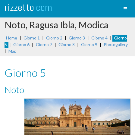
rizzetto
.com
Toggl
naviga
Noto, Ragusa Ibla, Modica
Home
|
Giorno 1
|
Giorno 2
|
Giorno 3
|
Giorno 4
|
Giorno
5
|
Giorno 6
|
Giorno 7
|
Giorno 8
|
Giorno 9
|
Photogallery
|
Map
Giorno 5
Noto