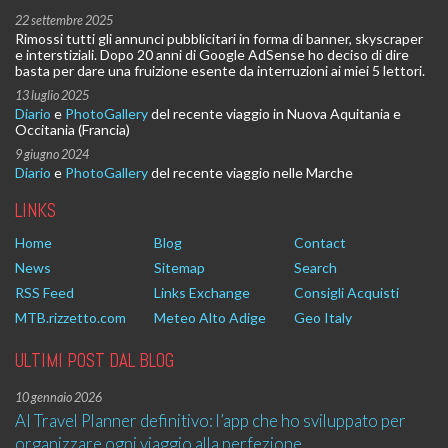
22 settembre 2025
Rimossi tutti gli annunci pubblicitari in forma di banner, skyscraper
e interstiziali. Dopo 20 anni di Google AdSense ho deciso di dire
basta per dare una fruizione esente da interruzioni ai miei 5 lettori.
13 luglio 2025
Diario
e
PhotoGallery
del recente viaggio in Nuova Aquitania e
Occitania (Francia)
9 giugno 2024
Diario
e
PhotoGallery
del recente viaggio nelle Marche
LINKS
Home
Blog
Contact
News
Sitemap
Search
RSS Feed
Links Exchange
Consigli Acquisti
MTB.rizzetto.com
Meteo Alto Adige
Geo Italy
ULTIMI POST DAL BLOG
10 gennaio 2026
AI Travel Planner definitivo: l’app che ho sviluppato per
organizzare ogni viaggio alla perfezione