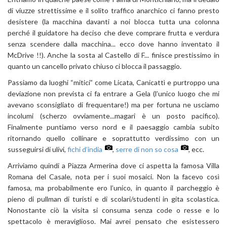
di viuzze strettissime e il solito traffico anarchico ci fanno presto
desistere (la macchina davanti a noi blocca tutta una colonna
perché il guidatore ha deciso che deve comprare frutta e verdura
senza scendere dalla macchina... ecco dove hanno inventato il
McDrive !!). Anche la sosta al Castello di F... finisce prestissimo in
quanto un cancello privato chiuso ci blocca il passaggio.
Passiamo da luoghi “mitici” come Licata, Canicattì e purtroppo una
deviazione non prevista ci fa entrare a Gela (l’unico luogo che mi
avevano sconsigliato di frequentare!) ma per fortuna ne usciamo
incolumi (scherzo ovviamente...magari è un posto pacifico).
Finalmente puntiamo verso nord e il paesaggio cambia subito
ritornando quello collinare e soprattutto verdissimo con un
susseguirsi di ulivi,
fichi d’india
,
serre di non so cosa
, ecc.
Arriviamo quindi a Piazza Armerina dove ci aspetta la famosa Villa
Romana del Casale, nota per i suoi mosaici. Non la facevo così
famosa, ma probabilmente ero l’unico, in quanto il parcheggio è
pieno di pullman di turisti e di scolari/studenti in gita scolastica.
Nonostante ciò la visita si consuma senza code o resse e lo
spettacolo è meraviglioso. Mai avrei pensato che esistessero