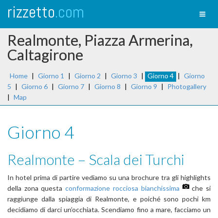
rizzetto
.com
Toggl
naviga
Realmonte, Piazza Armerina,
Caltagirone
Home
|
Giorno 1
|
Giorno 2
|
Giorno 3
|
Giorno 4
|
Giorno
5
|
Giorno 6
|
Giorno 7
|
Giorno 8
|
Giorno 9
|
Photogallery
|
Map
Giorno 4
Realmonte – Scala dei Turchi
In hotel prima di partire vediamo su una brochure tra gli highlights
della zona questa
conformazione rocciosa bianchissima
che si
raggiunge dalla spiaggia di Realmonte, e poiché sono pochi km
decidiamo di darci un’occhiata. Scendiamo fino a mare, facciamo un