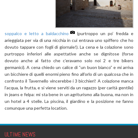
soppalco e letto a baldacchino
(purtroppo un po’ fredda e
arieggiata per via di una nicchia in cui entrava uno spiffero che ho
dovuto tappare con fogli di giornale!). La cena e la colazione sono
purtroppo inferiori alle aspettative anche se dignitose (forse
dovuto anche al fatto che c’eravamo solo noi 2 e tre bikers
germanici). A cena chiedo un calice di “un buon bianco” e mi arriva
un bicchiere di quelli enormi pieno fino all’orlo di un qualcosa che in
confronto il Tavernello vincerebbe i 3 bicchieri! A colazione manca
l’acqua, la frutta, e si viene serviti da un ragazzo (per carità gentile)
in jeans e felpa: mi sta bene in un agriturismo alla buona, ma non in
un hotel a 4 stelle. La piscina, il giardino e la posizione ne fanno
comunque una perfetta location.
ULTIME NEWS