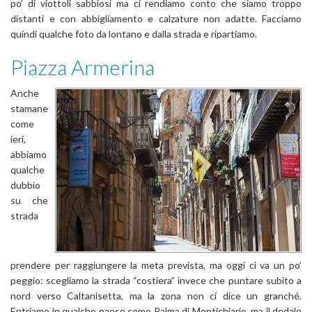
po’ di viottoli sabbiosi ma ci rendiamo conto che siamo troppo
distanti e con abbigliamento e calzature non adatte. Facciamo
quindi qualche foto da lontano e dalla strada e ripartiamo.
Piazza Armerina
Anche
stamane
come
ieri,
abbiamo
qualche
dubbio
su che
strada
prendere per raggiungere la meta prevista, ma oggi ci va un po’
peggio: scegliamo la strada “costiera” invece che puntare subito a
nord verso Caltanisetta, ma la zona non ci dice un granché.
Entriamo in qualche paese come Palma di Montichiario, ma il dedalo