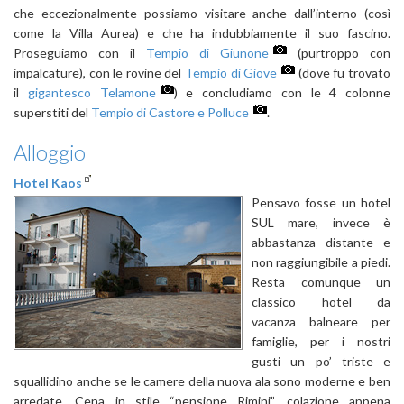
che eccezionalmente possiamo visitare anche dall’interno (così
come la Villa Aurea) e che ha indubbiamente il suo fascino.
Proseguiamo con il
Tempio di Giunone
(purtroppo con
impalcature), con le rovine del
Tempio di Giove
(dove fu trovato
il
gigantesco Telamone
) e concludiamo con le 4 colonne
superstiti del
Tempio di Castore e Polluce
.
Alloggio
Hotel Kaos
Pensavo fosse un hotel
SUL mare, invece è
abbastanza distante e
non raggiungibile a piedi.
Resta comunque un
classico hotel da
vacanza balneare per
famiglie, per i nostri
gusti un po’ triste e
squallidino anche se le camere della nuova ala sono moderne e ben
arredate. Cena in stile “pensione Rimini”, colazione appena