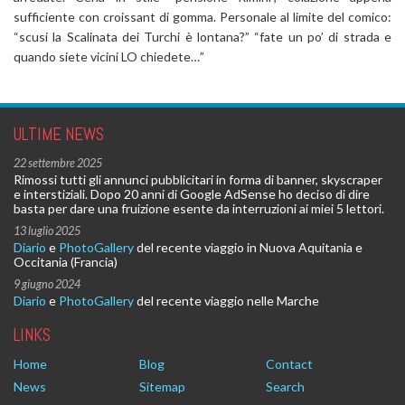
sufficiente con croissant di gomma. Personale al limite del comico:
“scusi la Scalinata dei Turchi è lontana?” “fate un po’ di strada e
quando siete vicini LO chiedete…”
ULTIME NEWS
22 settembre 2025
Rimossi tutti gli annunci pubblicitari in forma di banner, skyscraper
e interstiziali. Dopo 20 anni di Google AdSense ho deciso di dire
basta per dare una fruizione esente da interruzioni ai miei 5 lettori.
13 luglio 2025
Diario
e
PhotoGallery
del recente viaggio in Nuova Aquitania e
Occitania (Francia)
9 giugno 2024
Diario
e
PhotoGallery
del recente viaggio nelle Marche
LINKS
Home
Blog
Contact
News
Sitemap
Search