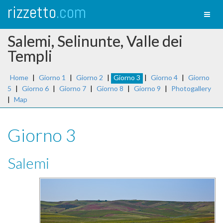
rizzetto
.com
Toggl
naviga
Salemi, Selinunte, Valle dei
Templi
Home
|
Giorno 1
|
Giorno 2
|
Giorno 3
|
Giorno 4
|
Giorno
5
|
Giorno 6
|
Giorno 7
|
Giorno 8
|
Giorno 9
|
Photogallery
|
Map
Giorno 3
Salemi