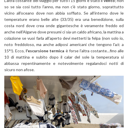
L'altra costante del viaggio per tutti i 15 giorni è stato il
vento
; non
so se sia così tutto l'anno, ma non c'è stato giorno, soprattutto
vicino all'oceano dove non abbia soffiato. Se all'interno dove le
temperature erano belle alte (33/35) era una benedizione, sulla
costa nord dove crea onde gigantesche è veramente freddo ed
anche nell'Algarve dove presumi ci sia un caldo africano, la mattina a
colazione se vuoi farla all'aperto devi metterti la felpa (non solo io,
noto freddoloso, ma anche adiposi americani che tengono l'a/c a
15°!). Ecco,
l'escursione termica
è forse l'altra costante…fino alle
10 di mattina e subito dopo il calar del sole la temperatura si
abbassa repentinamente e notevolmente regalandoci notti di
sicuro non afose.