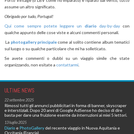
Porto Vintage (o LBV come ho imparato) e riparati dal vento, tutto
assume un altro significato.
Obrigado por tudo, Portugal!
Qui come sempre potete leggere un
diario
day-by-day
con
qualche appunto delle cose viste e alcuni commenti personali.
La
photogallery principale
come al solito contiene album tematici
sul luogo o su qualche particolare che mi ha solleticato.
Se avete commenti o dubbi su un viaggio simile che state
organizzando, non esitate a
contattarmi
.
ULTIME NEWS
22 settembre 2025
Rimossi tutti gli annunci pubblicitari in forma di banner, skyscraper
e interstiziali. Dopo 20 anni di Google AdSense ho deciso di dire
basta per dare una fruizione esente da interruzioni ai miei 5 lettori.
13 luglio 2025
Diario
e
PhotoGallery
del recente viaggio in Nuova Aquitania e
Occitania (Francia)