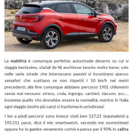
La
viabilità
è comunque perfetta: autostrade deserte su cui si
viaggia benissimo, statali (le N) anch'esse tenute molto bene; solo
nelle varie strade che intersecano paesini si incontrano spesso
semafori che scattano se non rispetti i 50 km/h nei metri
precedenti; alla fine comunque abbiamo percorso 1901 chilometri
senza mai nessuno stress, coda, ingorgo, cantieri, clacson, ecc.…
insomma quello che dovrebbe essere la normalità, mentre in Italia
ogni viaggio (molto più caro) si trasforma in un'odissea!
I km a piedi percorsi sono invece stati ben 127,21 (equivalenti a
192.511 passi, dice il mio smartwatch, secondo me sovrastimati
oppure ho le gambe veramente corte) e penso per il 90% in
salita