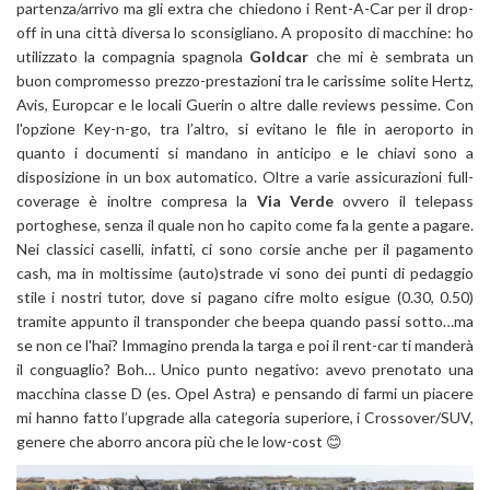
partenza/arrivo ma gli extra che chiedono i Rent-A-Car per il drop-
off in una città diversa lo sconsigliano. A proposito di macchine: ho
utilizzato la compagnia spagnola
Goldcar
che mi è sembrata un
buon compromesso prezzo-prestazioni tra le carissime solite Hertz,
Avis, Europcar e le locali Guerin o altre dalle reviews pessime. Con
l'opzione Key-n-go, tra l’altro, si evitano le file in aeroporto in
quanto i documenti si mandano in anticipo e le chiavi sono a
disposizione in un box automatico. Oltre a varie assicurazioni full-
coverage è inoltre compresa la
Via Verde
ovvero il telepass
portoghese, senza il quale non ho capito come fa la gente a pagare.
Nei classici caselli, infatti, ci sono corsie anche per il pagamento
cash, ma in moltissime (auto)strade vi sono dei punti di pedaggio
stile i nostri tutor, dove si pagano cifre molto esigue (0.30, 0.50)
tramite appunto il transponder che beepa quando passi sotto…ma
se non ce l'hai? Immagino prenda la targa e poi il rent-car ti manderà
il conguaglio? Boh… Unico punto negativo: avevo prenotato una
macchina classe D (es. Opel Astra) e pensando di farmi un piacere
mi hanno fatto l’upgrade alla categoria superiore, i Crossover/SUV,
genere che aborro ancora più che le low-cost 😊