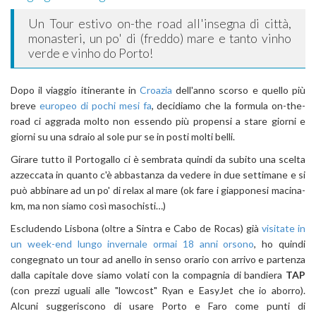
Un Tour estivo on-the road all'insegna di città,
monasteri, un po' di (freddo) mare e tanto vinho
verde e vinho do Porto!
Dopo il viaggio itinerante in
Croazia
dell'anno scorso e quello più
breve
europeo di pochi mesi fa
, decidiamo che la formula on-the-
road ci aggrada molto non essendo più propensi a stare giorni e
giorni su una sdraio al sole pur se in posti molti belli.
Girare tutto il Portogallo ci è sembrata quindi da subito una scelta
azzeccata in quanto c'è abbastanza da vedere in due settimane e si
può abbinare ad un po' di relax al mare (ok fare i giapponesi macina-
km, ma non siamo così masochisti…)
Escludendo Lisbona (oltre a Sintra e Cabo de Rocas) già
visitate in
un week-end lungo invernale ormai 18 anni orsono
, ho quindi
congegnato un tour ad anello in senso orario con arrivo e partenza
dalla capitale dove siamo volati con la compagnia di bandiera
TAP
(con prezzi uguali alle "lowcost" Ryan e EasyJet che io aborro).
Alcuni suggeriscono di usare Porto e Faro come punti di