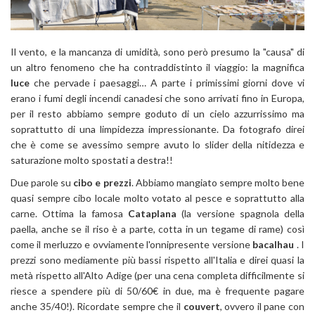
Il vento, e la mancanza di umidità, sono però presumo la "causa" di
un altro fenomeno che ha contraddistinto il viaggio: la magnifica
luce
che pervade i paesaggi… A parte i primissimi giorni dove vi
erano i fumi degli incendi canadesi che sono arrivati fino in Europa,
per il resto abbiamo sempre goduto di un cielo azzurrissimo ma
soprattutto di una limpidezza impressionante. Da fotografo direi
che è come se avessimo sempre avuto lo slider della nitidezza e
saturazione molto spostati a destra!!
Due parole su
cibo e prezzi
. Abbiamo mangiato sempre molto bene
quasi sempre cibo locale molto votato al pesce e soprattutto alla
carne. Ottima la famosa
Cataplana
(la versione spagnola della
paella, anche se il riso è a parte, cotta in un tegame di rame) così
come il merluzzo e ovviamente l'onnipresente versione
bacalhau
. I
prezzi sono mediamente più bassi rispetto all'Italia e direi quasi la
metà rispetto all'Alto Adige (per una cena completa difficilmente si
riesce a spendere più di 50/60€ in due, ma è frequente pagare
anche 35/40!). Ricordate sempre che il
couvert
, ovvero il pane con