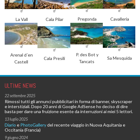
Pregonda
Cavalleria
La Vall
Cala Pilar
P. des Bot y
Arenal d´en
Sa Mesquida
Cala Presili
Tancats
Castell
ULTIME NEWS
22 settembre 2025
Rimossi tutti gli annunci pubblicitari in forma di banner, skyscraper
e interstiziali. Dopo 20 anni di Google AdSense ho deciso di dire
basta per dare una fruizione esente da interruzioni ai miei 5 lettori.
13 luglio 2025
Diario
e
PhotoGallery
del recente viaggio in Nuova Aquitania e
Occitania (Francia)
9 giugno 2024