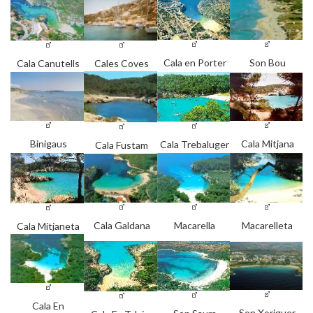
Cala en Porter
Son Bou
Cala Canutells
Cales Coves
Binigaus
Cala Mitjana
Cala Trebaluger
Cala Fustam
Cala Galdana
Macarella
Macarelleta
Cala Mitjaneta
Cala En
Son Xoriguer