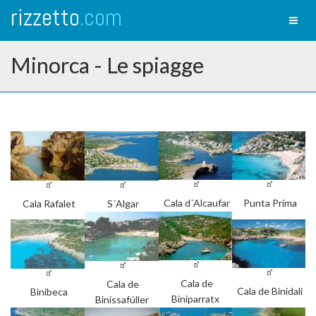
rizzetto
.com
Toggl
naviga
Minorca - Le spiagge
Cala d´Alcaufar
Punta Prima
Cala Rafalet
S´Algar
Cala de
Cala de
Cala de Binidali
Binibeca
Biniparratx
Binissafúller