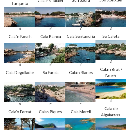
Son Saura
Cala Es Talaier
Turqueta
Cala Santandria
Sa Caleta
Cala'n Bosch
Cala Blanca
Cala'n Brut /
Cala Degollador
Sa Farola
Cala'n Blanes
Bruch
Cala de
Cala'n Forcat
Calas Piques
Cala Morell
Algaiarens