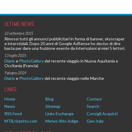
ULTIME NEWS
22 settembre 2025
Rimossi tutti gli annunci pubblicitari in forma di banner, skyscraper
e interstiziali. Dopo 20 anni di Google AdSense ho deciso di dire
basta per dare una fruizione esente da interruzioni ai miei 5 lettori.
13 luglio 2025
Diario
e
PhotoGallery
del recente viaggio in Nuova Aquitania e
Occitania (Francia)
9 giugno 2024
Diario
e
PhotoGallery
del recente viaggio nelle Marche
LINKS
Home
Blog
Contact
News
Sitemap
Search
RSS Feed
Links Exchange
Consigli Acquisti
MTB.rizzetto.com
Meteo Alto Adige
Geo Italy