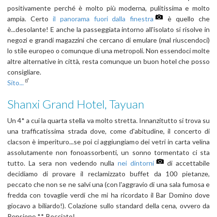
positivamente perché è molto più moderna, pulitissima e molto
ampia. Certo
il panorama fuori dalla finestra
è quello che
è...desolante! E anche la passeggiata intorno all'isolato si risolve in
negozi e grandi magazzini che cercano di emulare (mal riuscendoci)
lo stile europeo o comunque di una metropoli. Non essendoci molte
altre alternative in città, resta comunque un buon hotel che posso
consigliare.
Sito...
Shanxi Grand Hotel, Tayuan
Un 4* a cui la quarta stella va molto stretta. Innanzitutto si trova su
una trafficatissima strada dove, come d'abitudine, il concerto di
clacson è imperituro...se poi ci aggiungiamo dei vetri in carta velina
assolutamente non fonoassorbenti, un sonno tormentato ci sta
tutto. La sera non vedendo nulla
nei dintorni
di accettabile
decidiamo di provare il reclamizzato buffet da 100 pietanze,
peccato che non se ne salvi una (con l'aggravio di una sala fumosa e
fredda con tovaglie verdi che mi ha ricordato il Bar Domino dove
giocavo a biliardo!). Colazione sullo standard della cena, ovvero da
Pensione **. Bocciato!