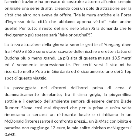
l'amministrazione ha pensato di costruire attorno all'unico tempio
originale una serie di altri, creando così un polo di attrazione per la
città che altro non aveva da offrire. "Ma le mura antiche e la Porta
d'ingresso della città che abbiamo appena visto?" Fake anche
quelle! Per tutto il resto del giro nello Shan Xi la domanda che le
rivolgeremo più spesso sarà "fake or original?!".
La terza attrazione della giornata sono le grotte di Yungang dove
fra il 460 e il 525 sono state scavate delle nicchie e erette statue di
Buddha più o meno grandi. La più alta di questa misura 13,5 metri
ed è veramente impressionante. Per certi versi il sito mi ha
ricordato molto Petra in Giordania ed è sicuramente uno dei 3 top
spot di questo viaggio.
La passeggiata nei dintorni dell'hotel prima di cena è
drammaticamente desolante; tra il clima grigio, la piogerrillina
sottile e il degrado dell'ambiente sembra di essere dentro Blade
Runner. Siamo così mal disposti che per la prima e unica volta
rinunciamo a cercarci un ristorante locale e ci infiliamo in un
McDonald (interessante il confronto prezzi... un BigMac con bibita e
patatine non raggiunge i 2 euro, le mie solite chicken mcNuggets i
0.6€!).