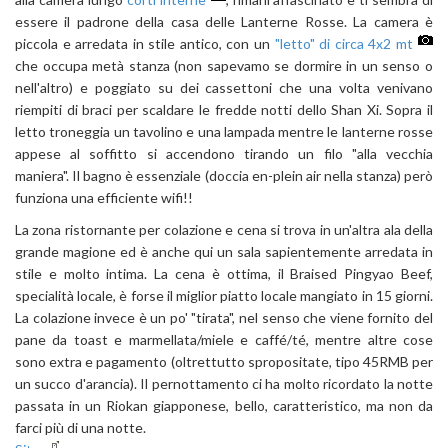
essere il padrone della casa delle Lanterne Rosse. La camera è
piccola e arredata in stile antico, con un
"letto" di circa 4x2 mt
che occupa metà stanza (non sapevamo se dormire in un senso o
nell'altro) e poggiato su dei cassettoni che una volta venivano
riempiti di braci per scaldare le fredde notti dello Shan Xi. Sopra il
letto troneggia un tavolino e una lampada mentre le lanterne rosse
appese al soffitto si accendono tirando un filo "alla vecchia
maniera". Il bagno è essenziale (doccia en-plein air nella stanza) però
funziona una efficiente wifi!!
La zona ristornante per colazione e cena si trova in un'altra ala della
grande magione ed è anche qui un sala sapientemente arredata in
stile e molto intima. La cena è ottima, il Braised Pingyao Beef,
specialità locale, è forse il miglior piatto locale mangiato in 15 giorni.
La colazione invece è un po' "tirata", nel senso che viene fornito del
pane da toast e marmellata/miele e caffé/té, mentre altre cose
sono extra e pagamento (oltrettutto spropositate, tipo 45RMB per
un succo d'arancia). Il pernottamento ci ha molto ricordato la notte
passata in un Riokan giapponese, bello, caratteristico, ma non da
farci più di una notte.