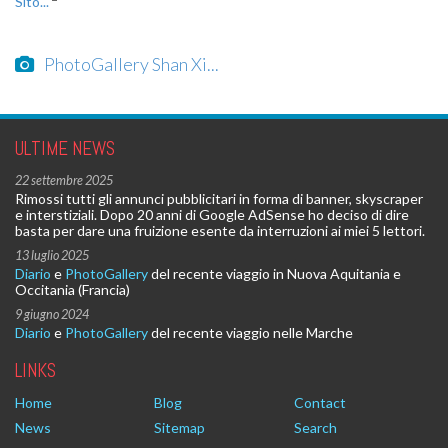
Sito...
PhotoGallery Shan Xi...
ULTIME NEWS
22 settembre 2025
Rimossi tutti gli annunci pubblicitari in forma di banner, skyscraper
e interstiziali. Dopo 20 anni di Google AdSense ho deciso di dire
basta per dare una fruizione esente da interruzioni ai miei 5 lettori.
13 luglio 2025
Diario
e
PhotoGallery
del recente viaggio in Nuova Aquitania e
Occitania (Francia)
9 giugno 2024
Diario
e
PhotoGallery
del recente viaggio nelle Marche
LINKS
Home
Blog
Contact
News
Sitemap
Search