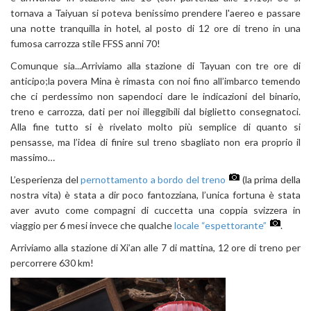
tornava a Taiyuan si poteva benissimo prendere l'aereo e passare
una notte tranquilla in hotel, al posto di 12 ore di treno in una
fumosa carrozza stile FFSS anni 70!
Comunque sia...Arriviamo alla stazione di Tayuan con tre ore di
anticipo;la povera Mina è rimasta con noi fino all’imbarco temendo
che ci perdessimo non sapendoci dare le indicazioni del binario,
treno e carrozza, dati per noi illeggibili dal biglietto consegnatoci.
Alla fine tutto si è rivelato molto più semplice di quanto si
pensasse, ma l’idea di finire sul treno sbagliato non era proprio il
massimo…
L’esperienza del
pernottamento a bordo del treno
(la prima della
nostra vita) è stata a dir poco fantozziana, l’unica fortuna è stata
aver avuto come compagni di cuccetta una coppia svizzera in
viaggio per 6 mesi invece che qualche
locale “espettorante”
.
Arriviamo alla stazione di Xi’an alle 7 di mattina, 12 ore di treno per
percorrere 630 km!