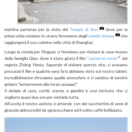
mattina partenza per la visita del
Tempio di Jinci
dove per la
prima volta notiamo lo strano fenomeno degli
uomini sherpa
che
raggiungerà il suo culmine nella città di Shanghai.
Lungo la strada per Pingyao ci fermiamo per visitare la casa-museo
della famiglia Qiao, dove è stato girato il film
“Lanterne rosse”
del
regista Zhāng Yìmóu. Sapendo di visitare questo sito, ci eravamo
procurati il film e qualche sera fa lo abbiamo visto sul nostro tablet:
incredibilmente ritroviamo quelle atmosfere e ci sembra di sentire
gridare "lanterneeee alla terza casaaaa"!
Il dedalo di case, cortili, stanze e giardini è così intricato che ci
vogliono quasi due ore per visitarla tutta.
All’uscita il nostro autista ci attende con dei sacchettini di semi di
girasole abbrustoliti da sgranocchiare ed il solito caffè liofilizzato.