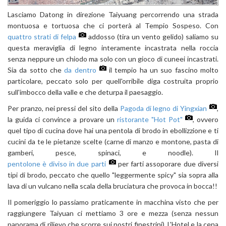
Lasciamo Datong in direzione Taiyuang percorrendo una strada
montuosa e tortuosa che ci porterà al Tempio Sospeso. Con
quattro strati di felpa
addosso (tira un vento gelido) saliamo su
questa meraviglia di legno interamente incastrata nella roccia
senza neppure un chiodo ma solo con un gioco di cuneei incastrati.
Sia da sotto che
da dentro
il tempio ha un suo fascino molto
particolare, peccato solo per quell'orribile diga costruita proprio
sull'imbocco della valle e che deturpa il paesaggio.
Per pranzo, nei pressi del sito della
Pagoda di legno di Yingxian
,
la guida ci convince a provare un
ristorante "Hot Pot"
, ovvero
quel tipo di cucina dove hai una pentola di brodo in ebollizzione e ti
cucini da te le pietanze scelte (carne di manzo e montone, pasta di
gamberi, pesce, spinaci, e noodle). Il
pentolone è diviso in due parti
per farti assoporare due diversi
tipi di brodo, peccato che quello "leggermente spicy" sia sopra alla
lava di un vulcano nella scala della bruciatura che provoca in bocca!!
Il pomeriggio lo passiamo praticamente in macchina visto che per
raggiungere Taiyuan ci mettiamo 3 ore e mezza (senza nessun
panorama di rilievo che scorre sui nostri finestrini). L'Hotel e la cena