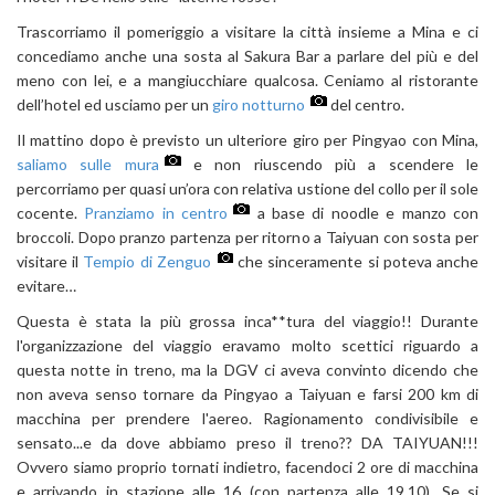
Trascorriamo il pomeriggio a visitare la città insieme a Mina e ci
concediamo anche una sosta al Sakura Bar a parlare del più e del
meno con lei, e a mangiucchiare qualcosa. Ceniamo al ristorante
dell’hotel ed usciamo per un
giro notturno
del centro.
Il mattino dopo è previsto un ulteriore giro per Pingyao con Mina,
saliamo sulle mura
e non riuscendo più a scendere le
percorriamo per quasi un’ora con relativa ustione del collo per il sole
cocente.
Pranziamo in centro
a base di noodle e manzo con
broccoli. Dopo pranzo partenza per ritorno a Taiyuan con sosta per
visitare il
Tempio di Zenguo
che sinceramente si poteva anche
evitare…
Questa è stata la più grossa inca**tura del viaggio!! Durante
l'organizzazione del viaggio eravamo molto scettici riguardo a
questa notte in treno, ma la DGV ci aveva convinto dicendo che
non aveva senso tornare da Pingyao a Taiyuan e farsi 200 km di
macchina per prendere l'aereo. Ragionamento condivisibile e
sensato...e da dove abbiamo preso il treno?? DA TAIYUAN!!!
Ovvero siamo proprio tornati indietro, facendoci 2 ore di macchina
e arrivando in stazione alle 16 (con partenza alle 19.10). Se si