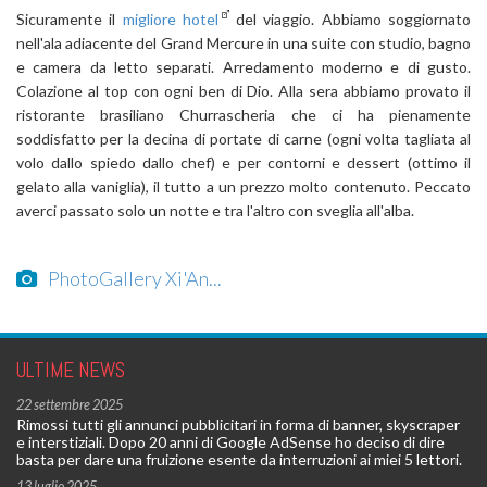
Sicuramente il
migliore hotel
del viaggio. Abbiamo soggiornato
nell'ala adiacente del Grand Mercure in una suite con studio, bagno
e camera da letto separati. Arredamento moderno e di gusto.
Colazione al top con ogni ben di Dio. Alla sera abbiamo provato il
ristorante brasiliano Churrascheria che ci ha pienamente
soddisfatto per la decina di portate di carne (ogni volta tagliata al
volo dallo spiedo dallo chef) e per contorni e dessert (ottimo il
gelato alla vaniglia), il tutto a un prezzo molto contenuto. Peccato
averci passato solo un notte e tra l'altro con sveglia all'alba.
PhotoGallery Xi'An...
ULTIME NEWS
22 settembre 2025
Rimossi tutti gli annunci pubblicitari in forma di banner, skyscraper
e interstiziali. Dopo 20 anni di Google AdSense ho deciso di dire
basta per dare una fruizione esente da interruzioni ai miei 5 lettori.
13 luglio 2025