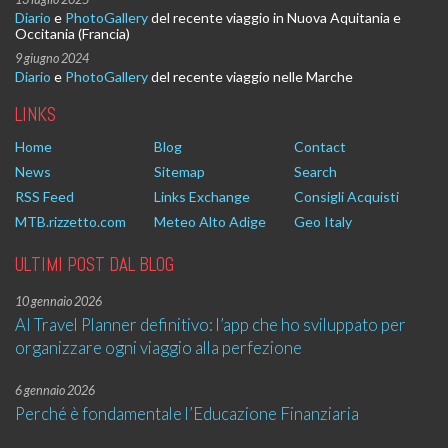
Diario
e
PhotoGallery
del recente viaggio in Nuova Aquitania e
Occitania (Francia)
9 giugno 2024
Diario
e
PhotoGallery
del recente viaggio nelle Marche
LINKS
Home
Blog
Contact
News
Sitemap
Search
RSS Feed
Links Exchange
Consigli Acquisti
MTB.rizzetto.com
Meteo Alto Adige
Geo Italy
ULTIMI POST DAL BLOG
10 gennaio 2026
AI Travel Planner definitivo: l’app che ho sviluppato per
organizzare ogni viaggio alla perfezione
6 gennaio 2026
Perché è fondamentale l’Educazione Finanziaria