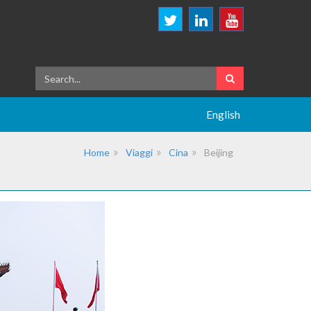
English
Home
Viaggi
Cina
Beijing