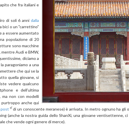
pito che fra italiani e
ro di soli 6 anni
dalla
 bici o un "carrettino"
tre a essere aumentato
 una popolazione di 20
 vetture sono macchine
a, mentre Audi e BMW,
quentissime, diciamo a
e la paragoniamo a una
ommettere che qui se la
tto quella giovane, si
esiste vedere qualcuno
phone e dell'ultima
, ma non con modelli
 E purtroppo anche qui
 post
di un conoscente meranese) è arrivata. In metro ognuno ha gli occ
ping (anche la nostra guida dello ShanXi, una giovane ventisettenne, ci
nale che vende ogni genere di merce).