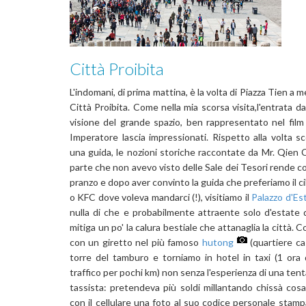
Città Proibita
L'indomani, di prima mattina, è la volta di Piazza Tien a 
Città Proibita. Come nella mia scorsa visita,l'entrata d
visione del grande spazio, ben rappresentato nel film 
Imperatore lascia impressionati. Rispetto alla volta 
una guida, le nozioni storiche raccontate da Mr. Qien C
parte che non avevo visto delle Sale dei Tesori rende co
pranzo e dopo aver convinto la guida che preferiamo il 
o KFC dove voleva mandarci (!), visitiamo il
Palazzo d'Es
nulla di che e probabilmente attraente solo d'estate 
mitiga un po' la calura bestiale che attanaglia la città. 
con un giretto nel più famoso
hutong
(quartiere cas
torre del tamburo e torniamo in hotel in taxi (1 ora
traffico per pochi km) non senza l'esperienza di una tent
tassista: pretendeva più soldi millantando chissà cosa
con il cellulare una foto al suo codice personale stamp