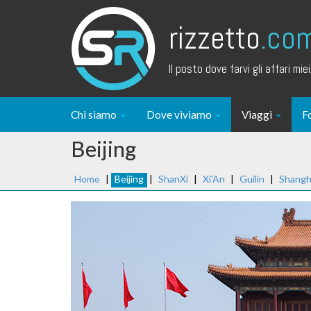
rizzetto
.co
Il posto dove farvi gli affari miei.
Chi siamo
Dove viviamo
Viaggi
F
Beijing
Home
|
Beijing
|
ShanXi
|
Xi'An
|
Guilin
|
Shangh