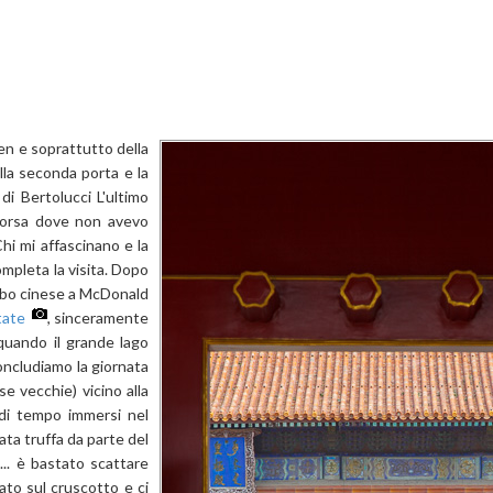
men e soprattutto della
alla seconda porta e la
di Bertolucci L'ultimo
scorsa dove non avevo
hi mi affascinano e la
mpleta la visita. Dopo
cibo cinese a McDonald
tate
, sinceramente
quando il grande lago
Concludiamo la giornata
e vecchie) vicino alla
 di tempo immersi nel
ata truffa da parte del
... è bastato scattare
ato sul cruscotto e ci