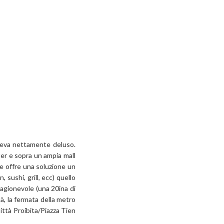
veva nettamente deluso.
er e sopra un ampia mall
te offre una soluzione un
 sushi, grill, ecc) quello
ragionevole (una 20ina di
à, la fermata della metro
ittà Proibita/Piazza Tien