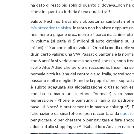
ha dato di resto più soldi di quanto ci doveva...non ha ca
cinesi in quanto a furbizia è una dura lotta!!
Saluto Pechino, trovandola abbastanza cambiata nel gi
mia precedente visita
. Intanto non ho visto neppure una
nemmeno a pagarlo oro... mentre il parco macchine, ol
in volume (si parla di 5 milioni di auto circolanti su
milioni) si è anche molto evoluto. Ormai la media delle
di un certo valore: una VW Passat o Santana è la norm
che 6 anni fa si vedevano ma non così spesso, sono fre
livello Alto Adige che però è un'eccezione. Insomma s
normale città italiana del centro o sud Italia, potrei sc
passano molto meglio! E anche la popolazione, soprattu
è subito adeguata alla globalizzazione digitale: non 
che ha in mano un telefono "normale", solo smart
generazione (iPhone e Samsung la fanno da padrone
base... il Note3 è praticamente in mano a chiunque!).
l'alienazione da smartphone (ben raccontata da
questo
per giocare, o per chattare o per navigare e fare shop
addicted allo shopping su Ali Baba, il loro Amazon nazio