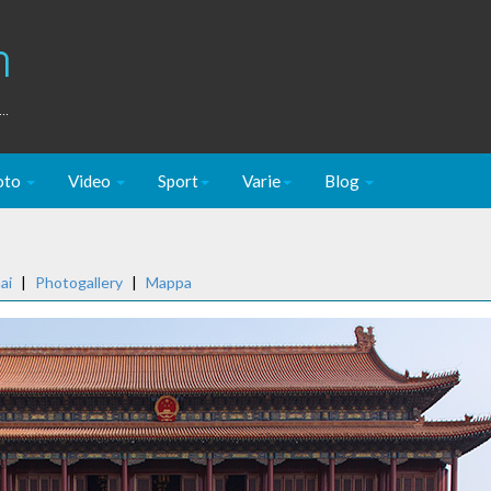
m
..
oto
Video
Sport
Varie
Blog
ai
|
Photogallery
|
Mappa