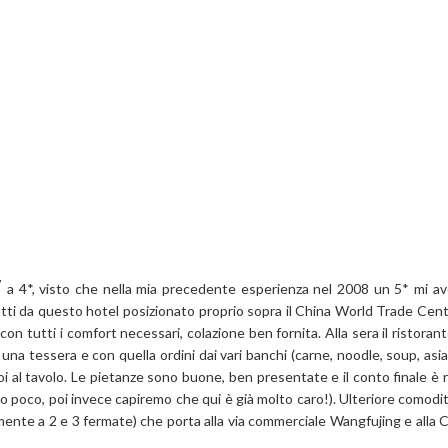
a 4*, visto che nella mia precedente esperienza nel 2008 un 5* mi a
tti da questo hotel posizionato proprio sopra il China World Trade Cent
tutti i comfort necessari, colazione ben fornita. Alla sera il ristoran
na tessera e con quella ordini dai vari banchi (carne, noodle, soup, asian,
oi al tavolo. Le pietanze sono buone, ben presentate e il conto finale è 
 poco, poi invece capiremo che qui è già molto caro!). Ulteriore comodit
mente a 2 e 3 fermate) che porta alla via commerciale Wangfujing e alla C