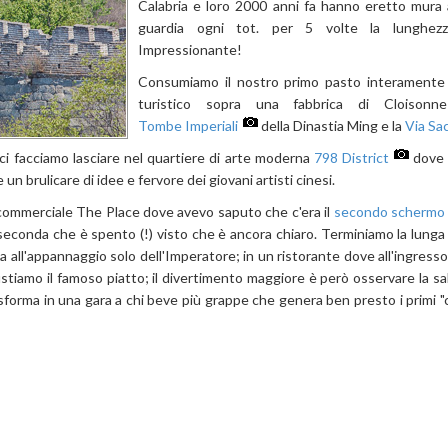
Calabria e loro 2000 anni fa hanno eretto mura a
guardia ogni tot. per 5 volte la lunghezz
Impressionante!
Consumiamo il nostro primo pasto interamente 
turistico sopra una fabbrica di Cloisonn
Tombe Imperiali
della Dinastia Ming e la
Via Sa
, ci facciamo lasciare nel quartiere di arte moderna
798 District
dove 
un brulicare di idee e fervore dei giovani artisti cinesi.
o commerciale The Place dove avevo saputo che c'era il
secondo schermo 
 la seconda che è spento (!) visto che è ancora chiaro. Terminiamo la lung
a all'appannaggio solo dell'Imperatore; in un ristorante dove all'ingresso
, gustiamo il famoso piatto; il divertimento maggiore è però osservare la s
asforma in una gara a chi beve più grappe che genera ben presto i primi "