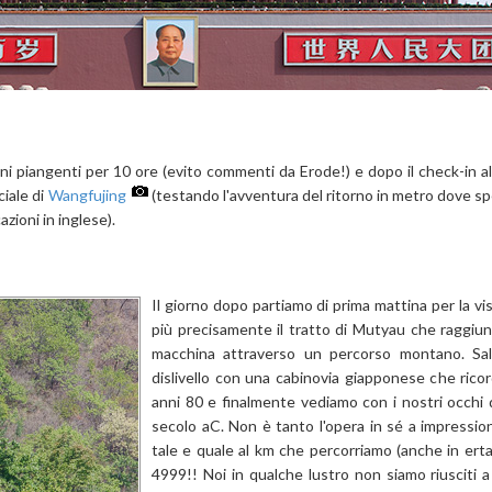
i piangenti per 10 ore (evito commenti da Erode!) e dopo il check-in a
ciale di
Wangfujing
(testando l'avventura del ritorno in metro dove s
azioni in inglese).
Il giorno dopo partiamo di prima mattina per la vis
più precisamente il tratto di Mutyau che raggiu
macchina attraverso un percorso montano. Sali
dislivello con una cabinovia giapponese che ricor
anni 80 e finalmente vediamo con i nostri occhi q
secolo aC. Non è tanto l'opera in sé a impressi
tale e quale al km che percorriamo (anche in erta 
4999!! Noi in qualche lustro non siamo riusciti a