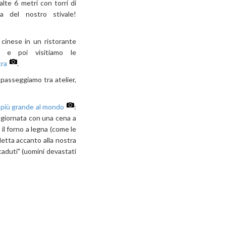
lte 6 metri con torri di
a del nostro stivale!
cinese in un ristorante
e e poi visitiamo le
cra
.
passeggiamo tra atelier,
più grande al mondo
:
a giornata con una cena a
 il forno a legna (come le
aletta accanto alla nostra
caduti" (uomini devastati