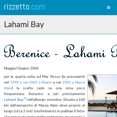
rizzetto
.com
Toggl
naviga
Lahami Bay
Maggio/Giugno 2006
per la quarta volta sul Mar Rosso (le precedenti
nel
1998 e nel 2003 a Sharm
e nel
2005 a Marsa
Alam
) la scelta cade su una zona poco
frequentata: Berenice e più precisamente
Lahami Bay
nell'albergo omonimo. Situata a 160
km dall'aeroporto di Marsa Alam deve proprio al
lungo (circa 2 ore) trasferimento in pullman il fatto
che non è una meta molto gettonata, ma questo a