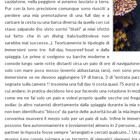
cazziatone, nella peggiore vi avranno lasciato a terra.
Pur con la loro precisione comunque sono riusciti a
perdere una mia prenotazione di una full day e a
caricare la cesta su una barca diversa da quella con cui
stavo salpando (ho visto sorrisi "tirati" ai miei sfottò
sul fatto che in un diving italo/sudtirolese non
sarebbe mai successo...). Teoricamente le tipologie di
immersioni sono tre: full-day, housreef-boat e dalla
spiaggia. Le prime si svolgono su barche moderne e
comode lungo varie rotte distanti circa un paio di ore di navigazione;
solo con mare poco mosso (evento abbastanza raro), non sono pro
immersione se ne devono aggiungere 19 di barca, 3 di "entrata par
segnate sulla camera !! insomma una full day ti costa quasi 75 euro) e 
cui andare; in pratica decidono loro pur facendo una rotazione in mod
come me ne fai solo un paio e volevi proprio quelle secche sei frega
zodiac (o altro natante) direttamente dalla spiaggia durante la mia 
non ben identificato "blocco" da parte delle autorità locali; la mia im
conveniva muovere il mezzo solo per un paio di sub. Infine le immers
possono fare autonomamente e (ovviamente) almeno in 2 persone... p
partner la risposta fosse sempre "arrangiati e cercati qualcuno...". Un
gruppo (una coppia svizzera e un terzetto di simpatici viennesi tr