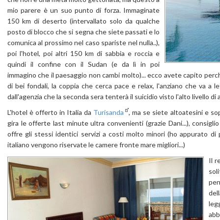
mio parere è un suo punto di forza. Immaginate
150 km di deserto (intervallato solo da qualche
posto di blocco che si segna che siete passati e lo
comunica al prossimo nel caso spariste nel nulla..),
poi l'hotel, poi altri 150 km di sabbia e roccia e
quindi il confine con il Sudan (e da lì in poi
immagino che il paesaggio non cambi molto)... ecco avete capito perchè 
di bei fondali, la coppia che cerca pace e relax, l'anziano che va a le
dall'agenzia che la seconda sera tenterà il suicidio visto l'alto livello d
L'hotel è offerto in Italia da
Turisanda
, ma se siete altoatesini e s
gira le offerte last minute ultra convenienti (grazie Dani...), consigli
offre gli stessi identici servizi a costi molto minori (ho appurato 
italiano vengono riservate le camere fronte mare migliori...)
Il 
sol
pen
del
leg
abb