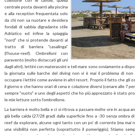
collisione con le tavole, quella
centrale posta davanti alla piscina
e alla reception frequentata solo
da chi non sa nuotare e desidera
fondali di sabbia digradante stile
Adriatico ed infine la spiaggia
"nord" che si protende davanti al
tratto di barriera "casalinga"
(l'house-reef). Ombrelloni con
paravento (molto distaccati gli uni
dagli altri), lettini con materassini e teli mare sono ovviamente a disp
la giornata sulle barche del diving non vi è mai il problema di non
occupare i lettini come avviene in altri resort. Proprio il fatto che gli
il giorno e che hanno orari di cena e colazione diversi (cenare alle 7 per 
sempre "vuoto" e uno degli aspetti che ho più apprezzato è stato pro
le mie letture sotto l'ombrellone.
La barriera è molto bella e ci si ritrova a passare molte ore in acqua a
già bella calda (27/28 gradi dalla superficie fino a -30 senza ombra d
reef da esplorare, alcune ogni tanto con un po' di corrente (ma mai n
una visibilità non perfetta (soprattutto il pomeriggio). Stiamo sem