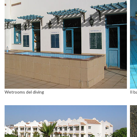
Wetrooms del diving
Il b