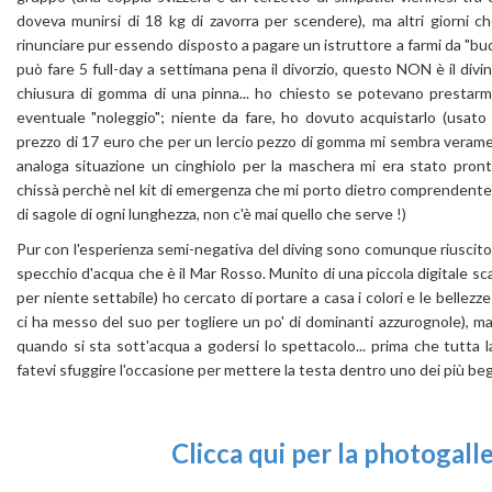
doveva munirsi di 18 kg di zavorra per scendere), ma altri giorni c
rinunciare pur essendo disposto a pagare un istruttore a farmi da "bu
può fare 5 full-day a settimana pena il divorzio, questo NON è il diving
chiusura di gomma di una pinna... ho chiesto se potevano presta
eventuale "noleggio"; niente da fare, ho dovuto acquistarlo (usato
prezzo di 17 euro che per un lercio pezzo di gomma mi sembra verame
analoga situazione un cinghiolo per la maschera mi era stato pront
chissà perchè nel kit di emergenza che mi porto dietro comprendente di
di sagole di ogni lunghezza, non c'è mai quello che serve !)
Pur con l'esperienza semi-negativa del diving sono comunque riuscit
specchio d'acqua che è il Mar Rosso. Munito di una piccola digitale
per niente settabile) ho cercato di portare a casa i colori e le bellez
ci ha messo del suo per togliere un po' di dominanti azzurognole), ma n
quando si sta sott'acqua a godersi lo spettacolo... prima che tutta
fatevi sfuggire l'occasione per mettere la testa dentro uno dei più beg
Clicca qui per la photogal