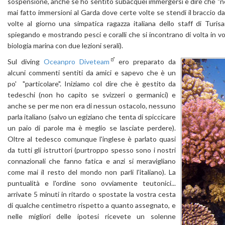
sospensione, anche se ho sentito subacquei immergersi e dire che "non
mai fatto immersioni al Garda dove certe volte se stendi il braccio d
volte al giorno una simpatica ragazza italiana dello staff di Turi
spiegando e mostrando pesci e coralli che si incontrano di volta in vo
biologia marina con due lezioni serali).
Sul diving
Oceanpro Diveteam
ero preparato da
alcuni commenti sentiti da amici e sapevo che è un
po' "particolare". Iniziamo col dire che è gestito da
tedeschi (non ho capito se svizzeri o germanici) e
anche se per me non era di nessun ostacolo, nessuno
parla italiano (salvo un egiziano che tenta di spiccicare
un paio di parole ma è meglio se lasciate perdere).
Oltre al tedesco comunque l'inglese è parlato quasi
da tutti gli istruttori (purtroppo spesso sono i nostri
connazionali che fanno fatica e anzi si meravigliano
come mai il resto del mondo non parli l'italiano). La
puntualità e l'ordine sono ovviamente teutonici...
arrivate 5 minuti in ritardo o spostate la vostra cesta
di qualche centimetro rispetto a quanto assegnato, e
nelle migliori delle ipotesi ricevete un solenne