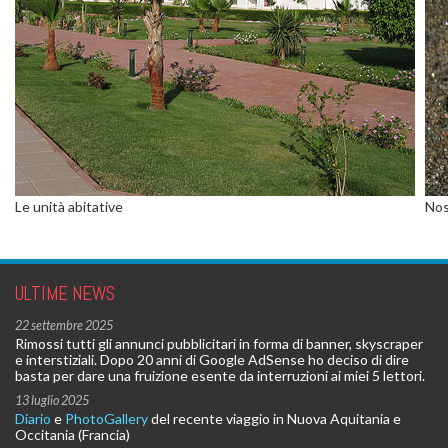
Le unità abitative
Nos
ULTIME NEWS
22 settembre 2025
Rimossi tutti gli annunci pubblicitari in forma di banner, skyscraper
e interstiziali. Dopo 20 anni di Google AdSense ho deciso di dire
basta per dare una fruizione esente da interruzioni ai miei 5 lettori.
13 luglio 2025
Diario
e
PhotoGallery
del recente viaggio in Nuova Aquitania e
Occitania (Francia)