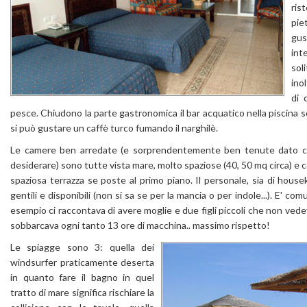
ris
pie
gus
int
sol
ino
di 
pesce. Chiudono la parte gastronomica il bar acquatico nella piscina s
si può gustare un caffè turco fumando il narghilè.
Le camere ben arredate (e sorprendentemente ben tenute dato che
desiderare) sono tutte vista mare, molto spaziose (40, 50 mq circa) e c
spaziosa terrazza se poste al primo piano. Il personale, sia di house
gentili e disponibili (non si sa se per la mancia o per indole...). E' c
esempio ci raccontava di avere moglie e due figli piccoli che non vede
sobbarcava ogni tanto 13 ore di macchina.. massimo rispetto!
Le spiagge sono 3: quella dei
windsurfer praticamente deserta
in quanto fare il bagno in quel
tratto di mare significa rischiare la