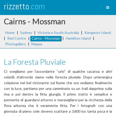
rizzetto
.com
Toggl
naviga
Cairns - Mossman
Home
|
Sydney
|
Victoria e South Australia
|
Kangaroo Island
|
Red Centre
|
Cairns - Mossman
|
Hamilton Island
|
Photogallery
|
Mappa
La Foresta Pluviale
Ci svegliamo per l’assordante “urlo” di qualche cacatoa e altri
volatili, d’altronde siamo nella foresta pluviale. Dopo un’energica
colazione nel bel ristorante sul fiume che ora vediamo finalmente
con la luce, partiamo per una camminata su un trail dapprima sulla
riva e poi dentro la fitta giungla. Il primo tratto è semplice e
permette di guardarsi attorno e meravigliarsi per la ricchezza della
flora arborea che è veramente fitta. Per i fotografi: con una
giornata di pieno sole dovevo scattare a 1600 iso tanta poca è la