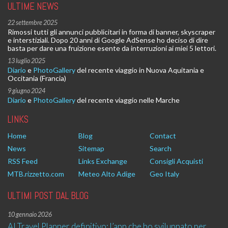
ULTIME NEWS
22 settembre 2025
Rimossi tutti gli annunci pubblicitari in forma di banner, skyscraper
e interstiziali. Dopo 20 anni di Google AdSense ho deciso di dire
basta per dare una fruizione esente da interruzioni ai miei 5 lettori.
13 luglio 2025
Diario
e
PhotoGallery
del recente viaggio in Nuova Aquitania e
Occitania (Francia)
9 giugno 2024
Diario
e
PhotoGallery
del recente viaggio nelle Marche
LINKS
Home
Blog
Contact
News
Sitemap
Search
RSS Feed
Links Exchange
Consigli Acquisti
MTB.rizzetto.com
Meteo Alto Adige
Geo Italy
ULTIMI POST DAL BLOG
10 gennaio 2026
AI Travel Planner definitivo: l’app che ho sviluppato per