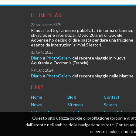
ULTIME NEWS
22 settembre 2025
Rimossi tutti gli annunci pubblicitari in forma di banner,
skyscraper e interstiziali. Dopo 20 anni di Google
AdSense ho deciso di dire basta per dare una fruizione
esente da interruzioni ai miei 5 lettori.
13 luglio 2025
Diario
e
PhotoGallery
del recente viaggio in Nuova
Aquitania e Occitania (Francia)
9 giugno 2024
Diario
e
PhotoGallery
del recente viaggio nelle Marche
LINKS
Home
Blog
Contact
News
Sitemap
Search
RSS Feed
Links Exchange
Consigli Acquisti
Questo sito utilizza cookie di profilazione (propri e di al
MTB.rizzetto.com
Meteo Alto Adige
Geo Italy
dall'utente nell'ambito della navigazione in rete. Continu
ricevere cookie al nostro 