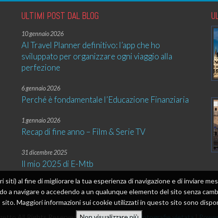
ULTIMI POST DAL BLOG
U
10 gennaio 2026
AI Travel Planner definitivo: l’app che ho
sviluppato per organizzare ogni viaggio alla
perfezione
6 gennaio 2026
Perché è fondamentale l’Educazione Finanziaria
1 gennaio 2026
Recap di fine anno – Film & Serie TV
31 dicembre 2025
Il mio 2025 di E-Mtb
tri siti) al fine di migliorare la tua esperienza di navigazione e di inviare 
ando a navigare o accedendo a un qualunque elemento del sito senza cambia
sito. Maggiori informazioni sui cookie utilizzati in questo sito sono dispon
etto All Rights Reserved |
Riproduzione delle fotografie vietata
|
Power