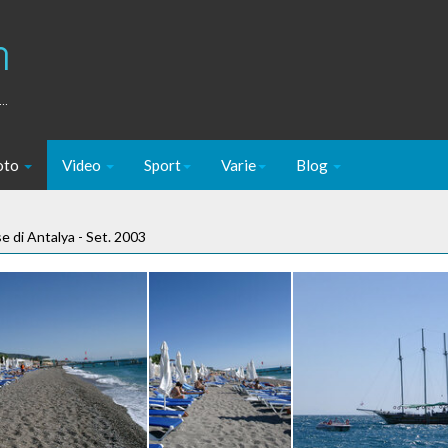
m
..
oto
Video
Sport
Varie
Blog
se di Antalya - Set. 2003