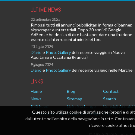
ULTIME NEWS
22 settembre 2025
Rimossi tutti gli annunci pubblicitari in forma di banner,
skyscraper e interstiziali. Dopo 20 anni di Google
AdSense ho deciso di dire basta per dare una fruizione
esente da interruzioni ai miei 5 lettori.
13 luglio 2025
Diario
e
PhotoGallery
del recente viaggio in Nuova
Aquitania e Occitania (Francia)
9 giugno 2024
Diario
e
PhotoGallery
del recente viaggio nelle Marche
LINKS
Home
Blog
Contact
News
Sitemap
Search
RSS Feed
Links Exchange
Consigli Acquisti
Questo sito utilizza cookie di profilazione (propri e di al
MTB.rizzetto.com
Meteo Alto Adige
Geo Italy
dall'utente nell'ambito della navigazione in rete. Continu
ricevere cookie al nostro 
© 1997-2026 Sandro Rizz