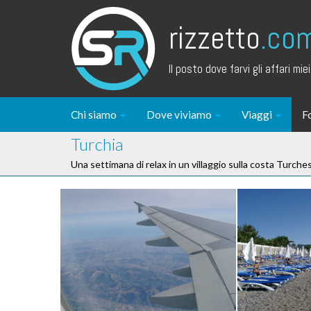
rizzetto
.co
Il posto dove farvi gli affari miei.
Chi siamo
Dove viviamo
Viaggi
F
Turchia
Una settimana di relax in un villaggio sulla costa Turche