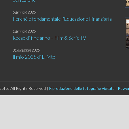
6 gennaio 2026
Perché è fondamentale l’Educazione Finanziaria
1 gennaio 2026
Recap di fine anno – Film & Serie TV
31 dicembre 2025
Il mio 2025 di E-Mtb
etto All Rights Reserved |
Riproduzione delle fotografie vietata
|
Power