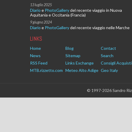
13 luglio 2025
Diario
e
PhotoGallery
del recente viaggio in Nuova
Aquitania e Occitania (Francia)
9 giugno 2024
Diario
e
PhotoGallery
del recente viaggio nelle Marche
LINKS
Home
Blog
Contact
News
Sitemap
Search
RSS Feed
Links Exchange
Consigli Acquisti
MTB.rizzetto.com
Meteo Alto Adige
Geo Italy
© 1997-2026 Sandro Rizz