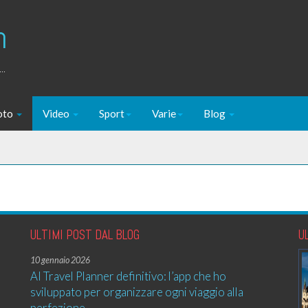
m
..
oto
Video
Sport
Varie
Blog
ULTIMI POST DAL BLOG
U
10 gennaio 2026
AI Travel Planner definitivo: l’app che ho
sviluppato per organizzare ogni viaggio alla
perfezione