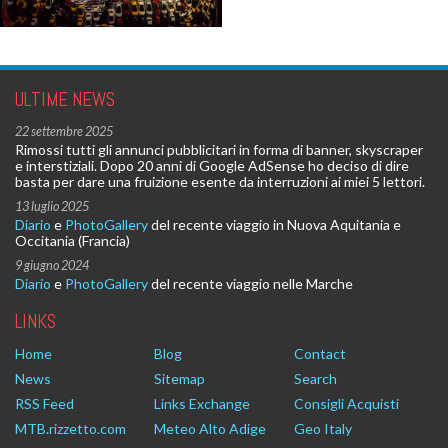
ULTIME NEWS
22 settembre 2025
Rimossi tutti gli annunci pubblicitari in forma di banner, skyscraper
e interstiziali. Dopo 20 anni di Google AdSense ho deciso di dire
basta per dare una fruizione esente da interruzioni ai miei 5 lettori.
13 luglio 2025
Diario
e
PhotoGallery
del recente viaggio in Nuova Aquitania e
Occitania (Francia)
9 giugno 2024
Diario
e
PhotoGallery
del recente viaggio nelle Marche
LINKS
Home
Blog
Contact
News
Sitemap
Search
RSS Feed
Links Exchange
Consigli Acquisti
MTB.rizzetto.com
Meteo Alto Adige
Geo Italy