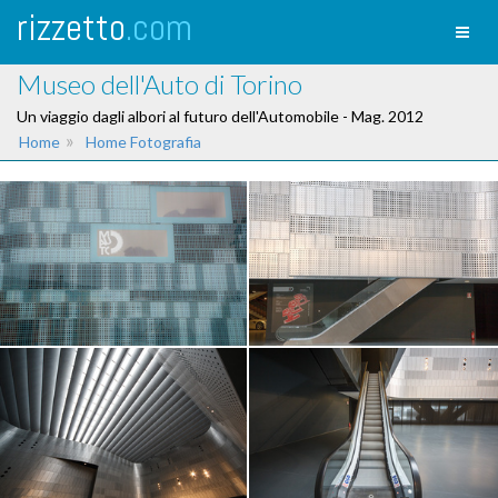
rizzetto
.com
Toggl
naviga
Museo dell'Auto di Torino
Un viaggio dagli albori al futuro dell'Automobile - Mag. 2012
»
Home
Home Fotografia