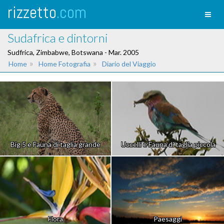
rizzetto
.com
Toggl
naviga
Sudafrica e dintorni
Sudfrica, Zimbabwe, Botswana - Mar. 2005
»
»
Home
Home Fotografia
Diario del Viaggio
Big 5 e Fauna di taglia grande
Uccelli e Fauna di taglia piccola
Flora
Paesaggi