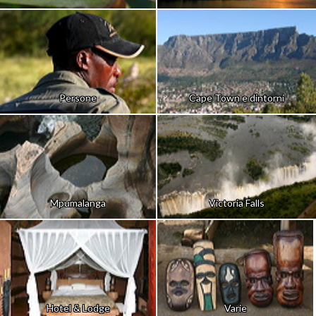
Persone
Cape Town e dintorni
Mpumalanga
Victoria Falls
Hotel & Lodge
Varie