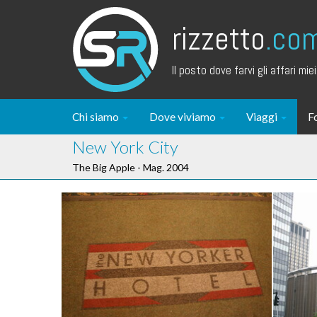
rizzetto
.co
Il posto dove farvi gli affari miei.
Chi siamo
Dove viviamo
Viaggi
F
New York City
The Big Apple - Mag. 2004