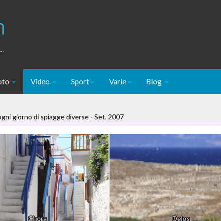
m
..
oto
Video
Sport
Varie
Blog
 ogni giorno di spiagge diverse - Set. 2007
Chora
Delos