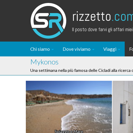
rizzetto
.co
Il posto dove farvi gli affari miei.
Chi siamo
Dove viviamo
Viaggi
F
Mykonos
Una settimana nella più famosa delle Cicladi alla ricerca
Spiagge e Mare