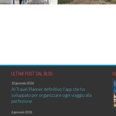
ULTIMI POST DAL BLOG
U
10 gennaio 2026
AI Travel Planner definitivo: l’app che ho
sviluppato per organizzare ogni viaggio alla
perfezione
6 gennaio 2026