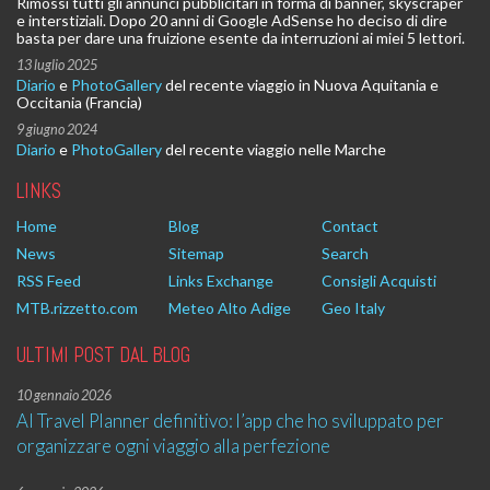
Rimossi tutti gli annunci pubblicitari in forma di banner, skyscraper
e interstiziali. Dopo 20 anni di Google AdSense ho deciso di dire
basta per dare una fruizione esente da interruzioni ai miei 5 lettori.
13 luglio 2025
Diario
e
PhotoGallery
del recente viaggio in Nuova Aquitania e
Occitania (Francia)
9 giugno 2024
Diario
e
PhotoGallery
del recente viaggio nelle Marche
LINKS
Home
Blog
Contact
News
Sitemap
Search
RSS Feed
Links Exchange
Consigli Acquisti
MTB.rizzetto.com
Meteo Alto Adige
Geo Italy
ULTIMI POST DAL BLOG
10 gennaio 2026
AI Travel Planner definitivo: l’app che ho sviluppato per
organizzare ogni viaggio alla perfezione