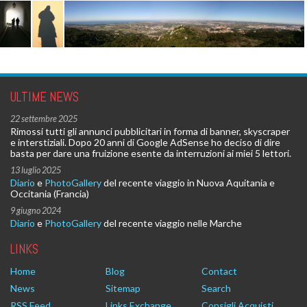
ULTIME NEWS
22 settembre 2025
Rimossi tutti gli annunci pubblicitari in forma di banner, skyscraper
e interstiziali. Dopo 20 anni di Google AdSense ho deciso di dire
basta per dare una fruizione esente da interruzioni ai miei 5 lettori.
13 luglio 2025
Diario
e
PhotoGallery
del recente viaggio in Nuova Aquitania e
Occitania (Francia)
9 giugno 2024
Diario
e
PhotoGallery
del recente viaggio nelle Marche
LINKS
Home
Blog
Contact
News
Sitemap
Search
RSS Feed
Links Exchange
Consigli Acquisti