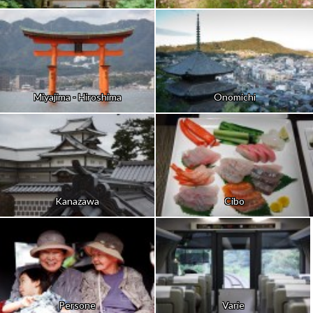
Miyajima - Hiroshima
Onomichi
Kanazawa
Cibo
Persone
Varie