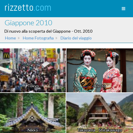
rizzetto
.com
Toggl
naviga
Giappone 2010
Di nuovo alla scoperta del Giappone - Ott. 2010
»
»
Home
Home Fotografia
Diario del viaggio
Tokyo
Kyoto
Nikko
Takayama - Shirakawago