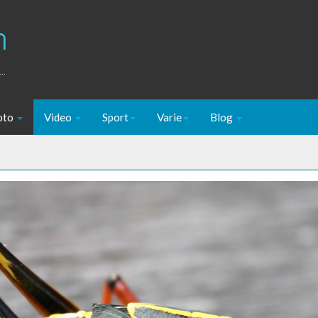
m
..
oto
Video
Sport
Varie
Blog