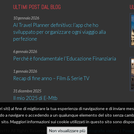
ULTIMI POST DAL BLOG
U
10 gennaio 2026
AI Travel Planner definitivo: l’app che ho
sviluppato per organizzare ogni viaggio alla
perfezione
6 gennaio 2026
Perché è fondamentale l’Educazione Finanziaria
1 gennaio 2026
Recap di fine anno – Film & Serie TV
31 dicembre 2025
Il mio 2025 di E-Mtb
tri siti) al fine di migliorare la tua esperienza di navigazione e di inviare 
ando a navigare o accedendo a un qualunque elemento del sito senza cambia
sito. Maggiori informazioni sui cookie utilizzati in questo sito sono dispon
etto All Rights Reserved |
Riproduzione delle fotografie vietata
|
Power