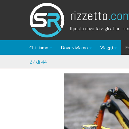
rizzetto
.co
Il posto dove farvi gli affari miei.
Chi siamo
Dove viviamo
Viaggi
F
27 di 44