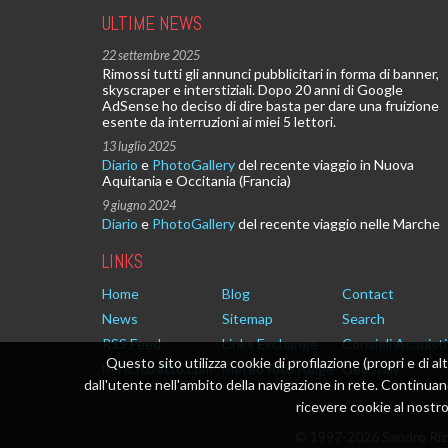
ULTIME NEWS
22 settembre 2025
Rimossi tutti gli annunci pubblicitari in forma di banner,
skyscraper e interstiziali. Dopo 20 anni di Google
AdSense ho deciso di dire basta per dare una fruizione
esente da interruzioni ai miei 5 lettori.
13 luglio 2025
Diario
e
PhotoGallery
del recente viaggio in Nuova
Aquitania e Occitania (Francia)
9 giugno 2024
Diario
e
PhotoGallery
del recente viaggio nelle Marche
LINKS
Home
Blog
Contact
News
Sitemap
Search
RSS Feed
Links Exchange
Consigli Acquisti
Questo sito utilizza cookie di profilazione (propri e di al
MTB.rizzetto.com
Meteo Alto Adige
Geo Italy
dall'utente nell'ambito della navigazione in rete. Continu
ricevere cookie al nostro 
© 1997-2026 Sandro Rizz