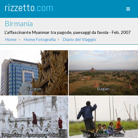
rizzetto
.com
Toggl
naviga
Birmania
L'affascinante Myanmar tra pagode, paesaggi da favola - Feb. 2007
»
»
Home
Home Fotografia
Diario del Viaggio
Yangon
Bagan
Mandalay - Amarapura - Mingun
Inle - Pindaya - Kalaw