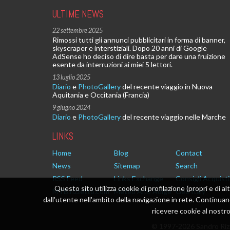
ULTIME NEWS
22 settembre 2025
Rimossi tutti gli annunci pubblicitari in forma di banner,
skyscraper e interstiziali. Dopo 20 anni di Google
AdSense ho deciso di dire basta per dare una fruizione
esente da interruzioni ai miei 5 lettori.
13 luglio 2025
Diario
e
PhotoGallery
del recente viaggio in Nuova
Aquitania e Occitania (Francia)
9 giugno 2024
Diario
e
PhotoGallery
del recente viaggio nelle Marche
LINKS
Home
Blog
Contact
News
Sitemap
Search
RSS Feed
Links Exchange
Consigli Acquisti
Questo sito utilizza cookie di profilazione (propri e di al
MTB.rizzetto.com
Meteo Alto Adige
Geo Italy
dall'utente nell'ambito della navigazione in rete. Continu
ricevere cookie al nostro 
© 1997-2026 Sandro Rizz