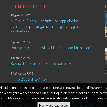
ULTIMI POST DAL BLOG
U
10 gennaio 2026
AI Travel Planner definitivo: l’app che ho
sviluppato per organizzare ogni viaggio alla
perfezione
6 gennaio 2026
Perché è fondamentale l’Educazione Finanziaria
1 gennaio 2026
Recap di fine anno – Film & Serie TV
31 dicembre 2025
Il mio 2025 di E-Mtb
tri siti) al fine di migliorare la tua esperienza di navigazione e di inviare 
ando a navigare o accedendo a un qualunque elemento del sito senza cambia
sito. Maggiori informazioni sui cookie utilizzati in questo sito sono dispon
etto All Rights Reserved |
Riproduzione delle fotografie vietata
|
Power