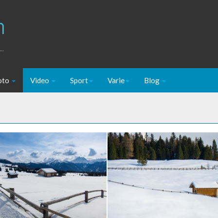
m
..
oto
Video
Sport
Varie
Blog