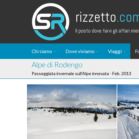
rizzetto
.co
Il posto dove farvi gli affari miei.
Chi siamo
Dove viviamo
Viaggi
F
Alpe di Rodengo
Passeggiata invernale sull'Alpe innevata - Feb. 2013