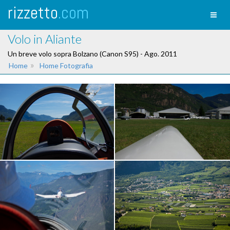
rizzetto
.com
Toggl
naviga
Volo in Aliante
Un breve volo sopra Bolzano (Canon S95) - Ago. 2011
»
Home
Home Fotografia