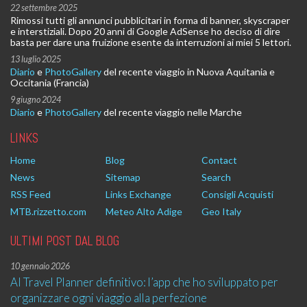
22 settembre 2025
Rimossi tutti gli annunci pubblicitari in forma di banner, skyscraper
e interstiziali. Dopo 20 anni di Google AdSense ho deciso di dire
basta per dare una fruizione esente da interruzioni ai miei 5 lettori.
13 luglio 2025
Diario
e
PhotoGallery
del recente viaggio in Nuova Aquitania e
Occitania (Francia)
9 giugno 2024
Diario
e
PhotoGallery
del recente viaggio nelle Marche
LINKS
Home
Blog
Contact
News
Sitemap
Search
RSS Feed
Links Exchange
Consigli Acquisti
MTB.rizzetto.com
Meteo Alto Adige
Geo Italy
ULTIMI POST DAL BLOG
10 gennaio 2026
AI Travel Planner definitivo: l’app che ho sviluppato per
organizzare ogni viaggio alla perfezione