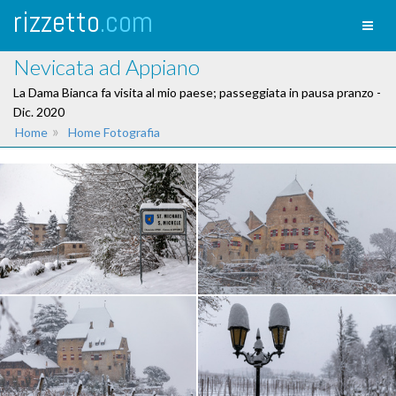
rizzetto
.com
Toggl
naviga
Nevicata ad Appiano
La Dama Bianca fa visita al mio paese; passeggiata in pausa pranzo -
Dic. 2020
»
Home
Home Fotografia