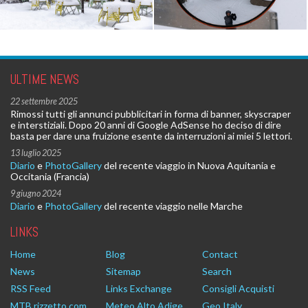
ULTIME NEWS
22 settembre 2025
Rimossi tutti gli annunci pubblicitari in forma di banner, skyscraper
e interstiziali. Dopo 20 anni di Google AdSense ho deciso di dire
basta per dare una fruizione esente da interruzioni ai miei 5 lettori.
13 luglio 2025
Diario
e
PhotoGallery
del recente viaggio in Nuova Aquitania e
Occitania (Francia)
9 giugno 2024
Diario
e
PhotoGallery
del recente viaggio nelle Marche
LINKS
Home
Blog
Contact
News
Sitemap
Search
RSS Feed
Links Exchange
Consigli Acquisti
MTB.rizzetto.com
Meteo Alto Adige
Geo Italy