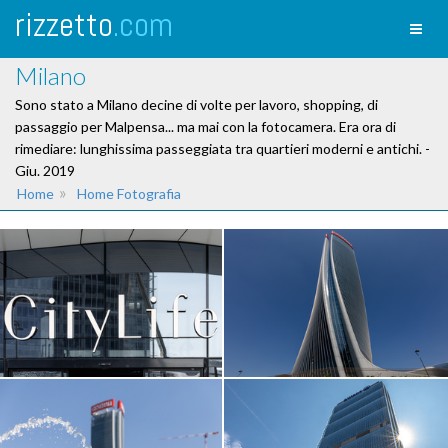
rizzetto
.com
Toggl
naviga
Milano
Sono stato a Milano decine di volte per lavoro, shopping, di
passaggio per Malpensa... ma mai con la fotocamera. Era ora di
rimediare: lunghissima passeggiata tra quartieri moderni e antichi. -
Giu. 2019
»
Home
Home Fotografia