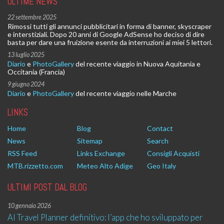
ULTIME NEWS
22 settembre 2025
Rimossi tutti gli annunci pubblicitari in forma di banner, skyscraper
e interstiziali. Dopo 20 anni di Google AdSense ho deciso di dire
basta per dare una fruizione esente da interruzioni ai miei 5 lettori.
13 luglio 2025
Diario
e
PhotoGallery
del recente viaggio in Nuova Aquitania e
Occitania (Francia)
9 giugno 2024
Diario
e
PhotoGallery
del recente viaggio nelle Marche
LINKS
Home
Blog
Contact
News
Sitemap
Search
RSS Feed
Links Exchange
Consigli Acquisti
MTB.rizzetto.com
Meteo Alto Adige
Geo Italy
ULTIMI POST DAL BLOG
10 gennaio 2026
AI Travel Planner definitivo: l’app che ho sviluppato per