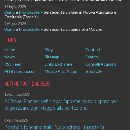
13 luglio 2025
Diario
e
PhotoGallery
del recente viaggio in Nuova Aquitania e
Occitania (Francia)
9 giugno 2024
Diario
e
PhotoGallery
del recente viaggio nelle Marche
LINKS
Home
Blog
Contact
News
Sitemap
Search
RSS Feed
Links Exchange
Consigli Acquisti
MTB.rizzetto.com
Meteo Alto Adige
Geo Italy
ULTIMI POST DAL BLOG
10 gennaio 2026
AI Travel Planner definitivo: l’app che ho sviluppato per
organizzare ogni viaggio alla perfezione
6 gennaio 2026
Perché è fondamentale l’Educazione Finanziaria